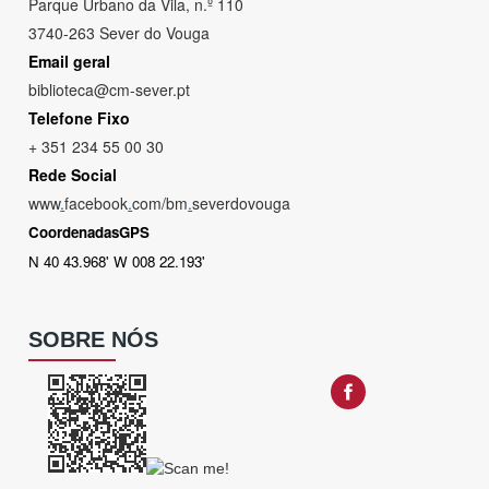
Parque Urbano da Vila, n.º 110
3740-263 Sever do Vouga
Email geral
biblioteca@cm-sever.pt
Telefone Fixo
+ 351 234 55 00 30
Rede Social
www
.
facebook
.
com/bm
.
severdovouga
CoordenadasGPS
N 40 43.968' W 008 22.193'
SOBRE NÓS