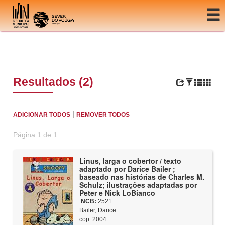
Ir para o conteúdo
Resultados (2)
|
ADICIONAR TODOS
REMOVER TODOS
Página 1 de 1
Linus, larga o cobertor / texto
adaptado por Darice Bailer ;
baseado nas histórias de Charles M.
Schulz; ilustrações adaptadas por
Peter e Nick LoBianco
NCB:
2521
Bailer, Darice
cop. 2004