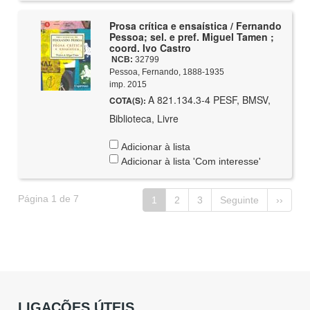
Prosa crítica e ensaística / Fernando
Pessoa; sel. e pref. Miguel Tamen ;
coord. Ivo Castro
NCB:
32799
Pessoa, Fernando, 1888-1935
imp. 2015
A 821.134.3-4 PESF, BMSV,
COTA(S):
Biblioteca, Livre
Adicionar à lista
Adicionar à lista 'Com interesse'
Página 1 de 7
1
2
3
Seguinte
››
LIGAÇÕES ÚTEIS