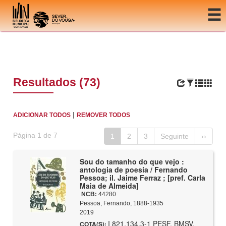
Ir para o conteúdo
Resultados (73)
|
ADICIONAR TODOS
REMOVER TODOS
Página 1 de 7
1
2
3
Seguinte
››
Sou do tamanho do que vejo :
antologia de poesia / Fernando
Pessoa; il. Jaime Ferraz ; [pref. Carla
Maia de Almeida]
NCB:
44280
Pessoa, Fernando, 1888-1935
2019
I 821.134.3-1 PESF, BMSV,
COTA(S):