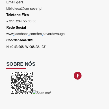
Email geral
biblioteca@cm-sever.pt
Telefone Fixo
+ 351 234 55 00 30
Rede Social
www
.
facebook
.
com/bm
.
severdovouga
CoordenadasGPS
N 40 43.968' W 008 22.193'
SOBRE NÓS