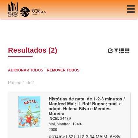
Ir para o conteúdo
Resultados (2)
|
ADICIONAR TODOS
REMOVER TODOS
Página 1 de 1
Histórias de natal de 1-2-3 minutos /
Manfred Mai; il. Rolf Bunse; trad. e
adapt. Helena Silva e Mendes
Moreira
NCB:
34489
Mai, Manfred, 1949-
2009
I 821.112.2-34 MAIM, AESV,
COTA(S):