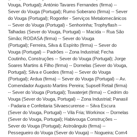
Vouga, Portugal)
;
António Tavares Fernandes (firma) --
Sever do Vouga (Portugal)
;
Rumo Soberano (firma) -- Sever
do Vouga (Portugal)
;
Rogonfer - Serviços Metalomecânicos
-- Sever do Vouga (Portugal) - Senhorinha
;
Trophyflash --
Talhadas (Sever do Vouga, Portugal) -- Macida -- Rua São
Simão
;
RODASA (firma) -- Sever do Vouga
(Portugal)
;
Ferreira, Silva & Espírito (firma) -- Sever do
Vouga (Portugal) -- Padrões -- Zona Industrial
;
Fecha
Coutinho, Construções -- Sever do Vouga (Portugal)
;
Jorge
Soares Martins & Filho (firma) -- Dornelas (Sever do Vouga,
Portugal)
;
Silva e Guedes (firma) -- Sever do Vouga
(Portugal)
;
Ardua (firma) -- Sever do Vouga (Portugal) -- Av.
Comendador Augusto Martins Pereira
;
Supsell Retail (firma)
-- Sever do Vouga (Portugal)
;
Tswaterjet (firma) -- Cedrim do
Vouga (Sever do Vouga, Portugal) -- Zona Industrial
;
Panasil
- Padaria e Confeitaria Silvaescurense -- Silva Escura
(Sever do Vouga, Portugal) -- Vila Fria
;
Workinox -- Dornelas
(Sever do Vouga, Portugal)
;
Habivouga Construções --
Sever do Vouga (Portugal)
;
Astroângulo (firma) --
Pessegueiro do Vouga (Sever do Vouga) -- Nogueira
;
Com4