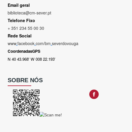
Email geral
biblioteca@cm-sever.pt
Telefone Fixo
+ 351 234 55 00 30
Rede Social
www
.
facebook
.
com/bm
.
severdovouga
CoordenadasGPS
N 40 43.968' W 008 22.193'
SOBRE NÓS