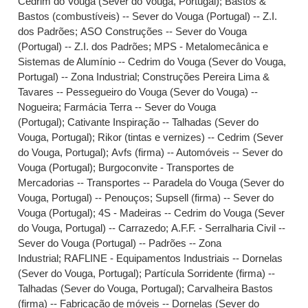
Cedrim do Vouga (Sever do Vouga, Portugal)
;
Bastos &
Bastos (combustíveis) -- Sever do Vouga (Portugal) -- Z.I.
dos Padrões
;
ASO Construções -- Sever do Vouga
(Portugal) -- Z.I. dos Padrões
;
MPS - Metalomecânica e
Sistemas de Alumínio -- Cedrim do Vouga (Sever do Vouga,
Portugal) -- Zona Industrial
;
Construções Pereira Lima &
Tavares -- Pessegueiro do Vouga (Sever do Vouga) --
Nogueira
;
Farmácia Terra -- Sever do Vouga
(Portugal)
;
Cativante Inspiração -- Talhadas (Sever do
Vouga, Portugal)
;
Rikor (tintas e vernizes) -- Cedrim (Sever
do Vouga, Portugal)
;
Avfs (firma) -- Automóveis -- Sever do
Vouga (Portugal)
;
Burgoconvite - Transportes de
Mercadorias -- Transportes -- Paradela do Vouga (Sever do
Vouga, Portugal) -- Penouços
;
Supsell (firma) -- Sever do
Vouga (Portugal)
;
4S - Madeiras -- Cedrim do Vouga (Sever
do Vouga, Portugal) -- Carrazedo
;
A.F.F. - Serralharia Civil --
Sever do Vouga (Portugal) -- Padrões -- Zona
Industrial
;
RAFLINE - Equipamentos Industriais -- Dornelas
(Sever do Vouga, Portugal)
;
Partícula Sorridente (firma) --
Talhadas (Sever do Vouga, Portugal)
;
Carvalheira Bastos
(firma) -- Fabricação de móveis -- Dornelas (Sever do