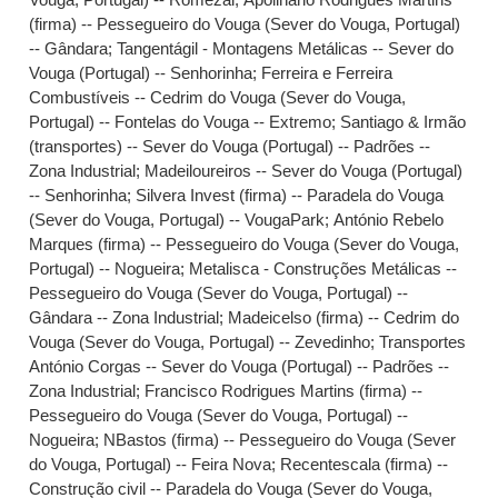
(firma) -- Pessegueiro do Vouga (Sever do Vouga, Portugal)
-- Gândara
;
Tangentágil - Montagens Metálicas -- Sever do
Vouga (Portugal) -- Senhorinha
;
Ferreira e Ferreira
Combustíveis -- Cedrim do Vouga (Sever do Vouga,
Portugal) -- Fontelas do Vouga -- Extremo
;
Santiago & Irmão
(transportes) -- Sever do Vouga (Portugal) -- Padrões --
Zona Industrial
;
Madeiloureiros -- Sever do Vouga (Portugal)
-- Senhorinha
;
Silvera Invest (firma) -- Paradela do Vouga
(Sever do Vouga, Portugal) -- VougaPark
;
António Rebelo
Marques (firma) -- Pessegueiro do Vouga (Sever do Vouga,
Portugal) -- Nogueira
;
Metalisca - Construções Metálicas --
Pessegueiro do Vouga (Sever do Vouga, Portugal) --
Gândara -- Zona Industrial
;
Madeicelso (firma) -- Cedrim do
Vouga (Sever do Vouga, Portugal) -- Zevedinho
;
Transportes
António Corgas -- Sever do Vouga (Portugal) -- Padrões --
Zona Industrial
;
Francisco Rodrigues Martins (firma) --
Pessegueiro do Vouga (Sever do Vouga, Portugal) --
Nogueira
;
NBastos (firma) -- Pessegueiro do Vouga (Sever
do Vouga, Portugal) -- Feira Nova
;
Recentescala (firma) --
Construção civil -- Paradela do Vouga (Sever do Vouga,