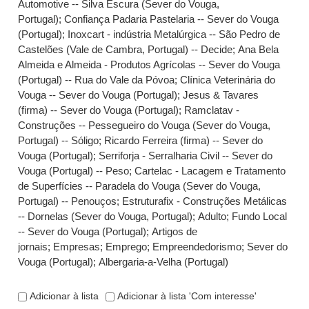
Automotive -- Silva Escura (Sever do Vouga,
Portugal)
;
Confiança Padaria Pastelaria -- Sever do Vouga
(Portugal)
;
Inoxcart - indústria Metalúrgica -- São Pedro de
Castelões (Vale de Cambra, Portugal) -- Decide
;
Ana Bela
Almeida e Almeida - Produtos Agrícolas -- Sever do Vouga
(Portugal) -- Rua do Vale da Póvoa
;
Clínica Veterinária do
Vouga -- Sever do Vouga (Portugal)
;
Jesus & Tavares
(firma) -- Sever do Vouga (Portugal)
;
Ramclatav -
Construções -- Pessegueiro do Vouga (Sever do Vouga,
Portugal) -- Sóligo
;
Ricardo Ferreira (firma) -- Sever do
Vouga (Portugal)
;
Serriforja - Serralharia Civil -- Sever do
Vouga (Portugal) -- Peso
;
Cartelac - Lacagem e Tratamento
de Superfícies -- Paradela do Vouga (Sever do Vouga,
Portugal) -- Penouços
;
Estruturafix - Construções Metálicas
-- Dornelas (Sever do Vouga, Portugal)
;
Adulto
;
Fundo Local
-- Sever do Vouga (Portugal)
;
Artigos de
jornais
;
Empresas
;
Emprego
;
Empreendedorismo
;
Sever do
Vouga (Portugal)
;
Albergaria-a-Velha (Portugal)
Adicionar à lista
Adicionar à lista 'Com interesse'