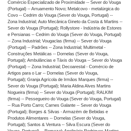
Comércio Especializado de Proximidade -- Sever do Vouga
(Portugal) -- Arruamento Novo
;
Metalcovo - metalúrgica do
Covo -- Cedrim do Vouga (Sever do Vouga, Portugal) --
Zona Industrial
;
Auto Mecânica Gineto da Costa & Martins --
Sever do Vouga (Portugal)
;
Rollystore - Indústria de Estores
e Persianas -- Cedrim do Vouga (Sever do Vouga, Portugal)
-- Zona Industrial
;
Vougaclas (firma) -- Sever do Vouga
(Portugal) -- Padrões -- Zona Industrial
;
Multimetal -
Construções Metálicas -- Dornelas (Sever do Vouga,
Portugal)
;
Ambulâncias e Táxis do Vouga -- Sever do Vouga
(Portugal) -- Zona Industrial
;
Decoarestal - Comércio de
Artigos para o Lar -- Dornelas (Sever do Vouga,
Portugal)
;
Granja Agrícola de Irmãos Marques (firma) --
Sever do Vouga (Portugal)
;
Maria Aldina Alves Martins
Nogueira (firma) -- Sever do Vouga (Portugal)
;
RALKIM
(firma) -- Pessegueiro do Vouga (Sever do Vouga, Portugal)
-- Rua Porto Carro
;
Carnes Galante -- Sever do Vouga
(Portugal)
;
Borges & Silvas - Armazém de Bebidas e
Produtos Alimentares -- Dornelas (Sever do Vouga,
Portugal)
;
Santos & Ventura -- Silva Escura (Sever do
Vouga, Portugal) -- Romezal
;
Apolinário Rodrigues Martins