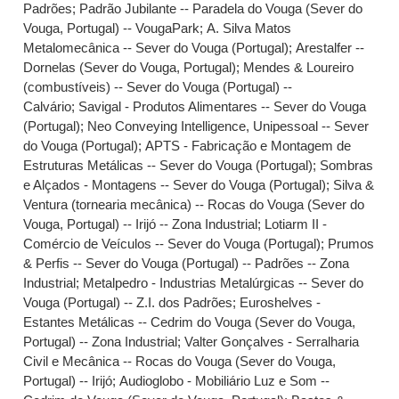
Padrões
;
Padrão Jubilante -- Paradela do Vouga (Sever do
Vouga, Portugal) -- VougaPark
;
A. Silva Matos
Metalomecânica -- Sever do Vouga (Portugal)
;
Arestalfer --
Dornelas (Sever do Vouga, Portugal)
;
Mendes & Loureiro
(combustíveis) -- Sever do Vouga (Portugal) --
Calvário
;
Savigal - Produtos Alimentares -- Sever do Vouga
(Portugal)
;
Neo Conveying Intelligence, Unipessoal -- Sever
do Vouga (Portugal)
;
APTS - Fabricação e Montagem de
Estruturas Metálicas -- Sever do Vouga (Portugal)
;
Sombras
e Alçados - Montagens -- Sever do Vouga (Portugal)
;
Silva &
Ventura (tornearia mecânica) -- Rocas do Vouga (Sever do
Vouga, Portugal) -- Irijó -- Zona Industrial
;
Lotiarm II -
Comércio de Veículos -- Sever do Vouga (Portugal)
;
Prumos
& Perfis -- Sever do Vouga (Portugal) -- Padrões -- Zona
Industrial
;
Metalpedro - Industrias Metalúrgicas -- Sever do
Vouga (Portugal) -- Z.I. dos Padrões
;
Euroshelves -
Estantes Metálicas -- Cedrim do Vouga (Sever do Vouga,
Portugal) -- Zona Industrial
;
Valter Gonçalves - Serralharia
Civil e Mecânica -- Rocas do Vouga (Sever do Vouga,
Portugal) -- Irijó
;
Audioglobo - Mobiliário Luz e Som --