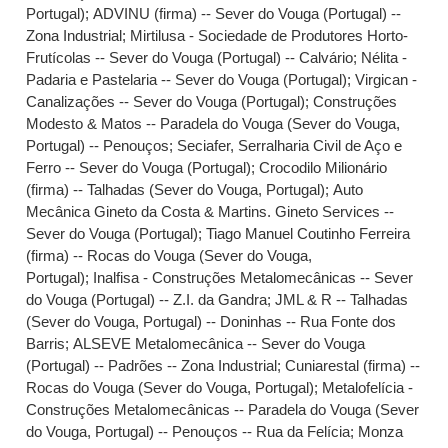
Portugal)
;
ADVINU (firma) -- Sever do Vouga (Portugal) --
Zona Industrial
;
Mirtilusa - Sociedade de Produtores Horto-
Frutícolas -- Sever do Vouga (Portugal) -- Calvário
;
Nélita -
Padaria e Pastelaria -- Sever do Vouga (Portugal)
;
Virgican -
Canalizações -- Sever do Vouga (Portugal)
;
Construções
Modesto & Matos -- Paradela do Vouga (Sever do Vouga,
Portugal) -- Penouços
;
Seciafer, Serralharia Civil de Aço e
Ferro -- Sever do Vouga (Portugal)
;
Crocodilo Milionário
(firma) -- Talhadas (Sever do Vouga, Portugal)
;
Auto
Mecânica Gineto da Costa & Martins. Gineto Services --
Sever do Vouga (Portugal)
;
Tiago Manuel Coutinho Ferreira
(firma) -- Rocas do Vouga (Sever do Vouga,
Portugal)
;
Inalfisa - Construções Metalomecânicas -- Sever
do Vouga (Portugal) -- Z.I. da Gandra
;
JML & R -- Talhadas
(Sever do Vouga, Portugal) -- Doninhas -- Rua Fonte dos
Barris
;
ALSEVE Metalomecânica -- Sever do Vouga
(Portugal) -- Padrões -- Zona Industrial
;
Cuniarestal (firma) --
Rocas do Vouga (Sever do Vouga, Portugal)
;
Metalofelícia -
Construções Metalomecânicas -- Paradela do Vouga (Sever
do Vouga, Portugal) -- Penouços -- Rua da Felícia
;
Monza