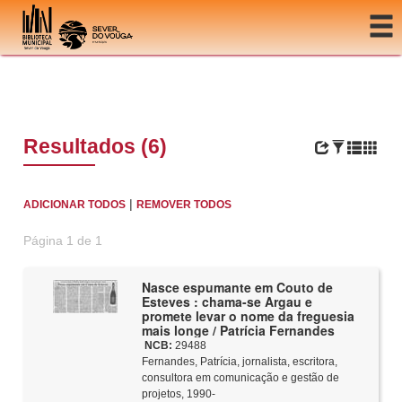
Ir para o conteúdo
Resultados (6)
|
ADICIONAR TODOS
REMOVER TODOS
Página 1 de 1
Nasce espumante em Couto de
Esteves : chama-se Argau e
promete levar o nome da freguesia
mais longe / Patrícia Fernandes
NCB:
29488
Fernandes, Patrícia, jornalista, escritora,
consultora em comunicação e gestão de
projetos, 1990-