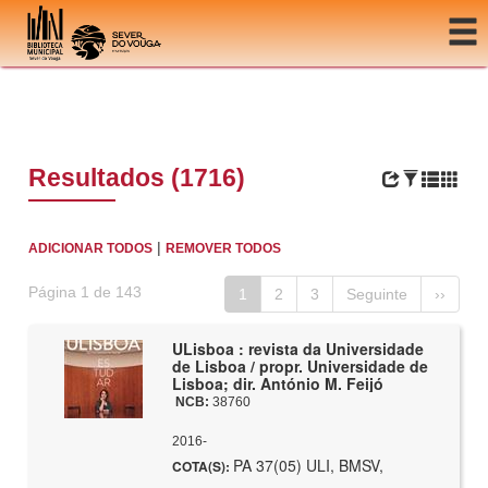
Ir para o conteúdo
Resultados (1716)
|
ADICIONAR TODOS
REMOVER TODOS
Página 1 de 143
1
2
3
Seguinte
››
ULisboa : revista da Universidade
de Lisboa / propr. Universidade de
Lisboa; dir. António M. Feijó
NCB:
38760
2016-
PA 37(05) ULI, BMSV,
COTA(S):