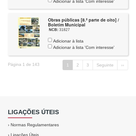
Adicionar à lista 'Com interesse'
Obras públicas [8.ª parte de oito] /
Boletim Municipal
NCB:
31827
Adicionar à lista
Adicionar à lista 'Com interesse'
Página 1 de 143
1
2
3
Seguinte
››
LIGAÇÕES ÚTEIS
›
Normas Regulamentares
›
Ligações Úteis