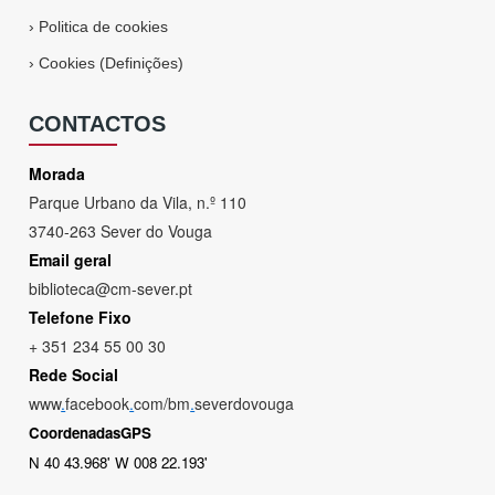
›
Politica de cookies
›
Cookies (Definições)
CONTACTOS
Morada
Parque Urbano da Vila, n.º 110
3740-263 Sever do Vouga
Email geral
biblioteca@cm-sever.pt
Telefone Fixo
+ 351 234 55 00 30
Rede Social
www
.
facebook
.
com/bm
.
severdovouga
CoordenadasGPS
N 40 43.968' W 008 22.193'