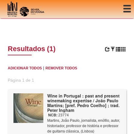
Ir para o conteúdo
Resultados (1)
|
ADICIONAR TODOS
REMOVER TODOS
Página 1 de 1
Wine in Portugal : past and present
winemaking expertise / João Paulo
Martins; [pref. Pedro Coelho] ; trad.
Peter Ingham
NCB:
23774
Martins, João Paulo, jornalista, enófilo, autor,
historiador, professor de história e professor
de guitarra clássica, (Lisboa)