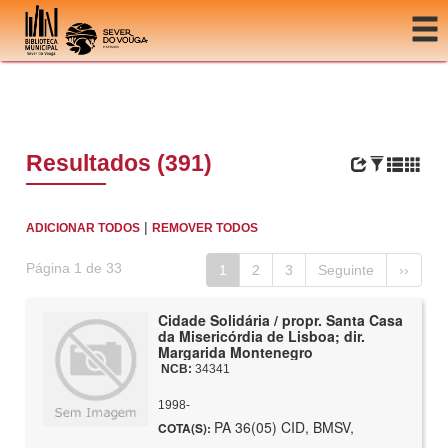
Ir para o conteúdo
Resultados (391)
|
ADICIONAR TODOS
REMOVER TODOS
Página 1 de 33
1
2
3
Seguinte
››
Cidade Solidária / propr. Santa Casa
da Misericórdia de Lisboa; dir.
Margarida Montenegro
NCB:
34341
1998-
PA 36(05) CID, BMSV,
COTA(S):