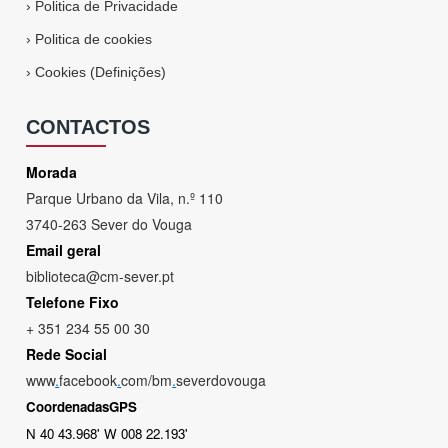
›
Politica de Privacidade
›
Politica de cookies
›
Cookies (Definições)
CONTACTOS
Morada
Parque Urbano da Vila, n.º 110
3740-263 Sever do Vouga
Email geral
biblioteca@cm-sever.pt
Telefone Fixo
+ 351 234 55 00 30
Rede Social
www
.
facebook
.
com/bm
.
severdovouga
CoordenadasGPS
N 40 43.968' W 008 22.193'