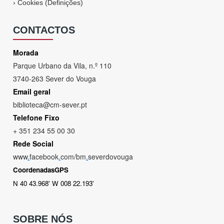
›
Cookies (Definições)
CONTACTOS
Morada
Parque Urbano da Vila, n.º 110
3740-263 Sever do Vouga
Email geral
biblioteca@cm-sever.pt
Telefone Fixo
+ 351 234 55 00 30
Rede Social
www
.
facebook
.
com/bm
.
severdovouga
CoordenadasGPS
N 40 43.968' W 008 22.193'
SOBRE NÓS