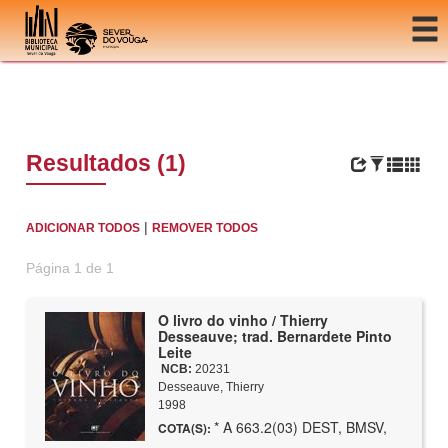
Ir para o conteúdo
Resultados (1)
|
ADICIONAR TODOS
REMOVER TODOS
Página 1 de 1
O livro do vinho / Thierry
Desseauve; trad. Bernardete Pinto
Leite
NCB:
20231
Desseauve, Thierry
1998
* A 663.2(03) DEST, BMSV,
COTA(S):