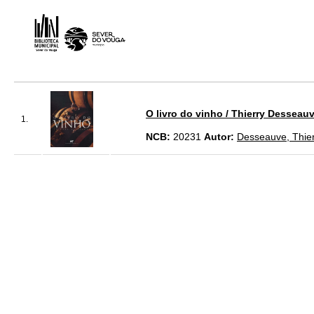
O livro do vinho / Thierry Desseauv
1.
NCB:
20231
Autor:
Desseauve, Thie