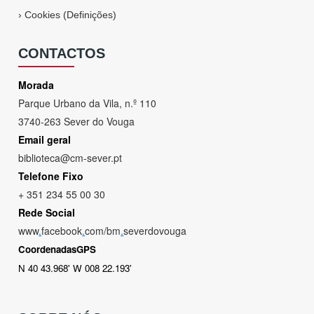
›
Cookies (Definições)
CONTACTOS
Morada
Parque Urbano da Vila, n.º 110
3740-263 Sever do Vouga
Email geral
biblioteca@cm-sever.pt
Telefone Fixo
+ 351 234 55 00 30
Rede Social
www
.
facebook
.
com/bm
.
severdovouga
CoordenadasGPS
N 40 43.968' W 008 22.193'