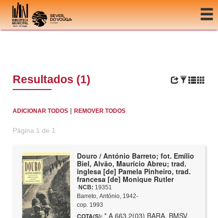
Ir para o conteúdo
Resultados (1)
|
ADICIONAR TODOS
REMOVER TODOS
Página 1 de 1
Douro / António Barreto; fot. Emílio
Biel, Alvão, Maurício Abreu; trad.
inglesa [de] Pamela Pinheiro, trad.
francesa [de] Monique Rutler
NCB:
19351
Barreto, António, 1942-
cop. 1993
* A 663.2(03) BARA, BMSV,
COTA(S):