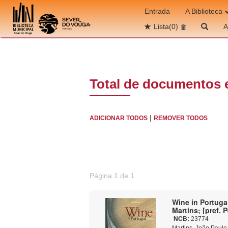
Ir para o conteúdo
Entrada
A Biblioteca
Lista
(0)
A
Total de documentos 
|
ADICIONAR TODOS
REMOVER TODOS
Página 1 de 1
Wine in Portuga
Martins; [pref. 
NCB:
23774
Martins, João Paulo, 