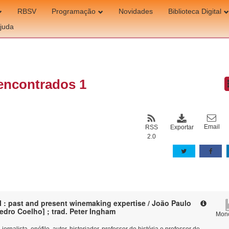
RBSV
Programação
Novidades
Biblioteca Digital
juda
encontrados 1
Email
Exportar
RSS
2.0
l : past and present winemaking expertise / João Paulo
Pedro Coelho] ; trad. Peter Ingham
Mono
jornalista, enófilo, autor, historiador, professor de história e professor de