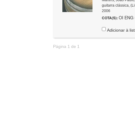
guitarra clássica, (L
2006
OI ENG 6
COTA(S):
Adicionar à lis
Página 1 de 1