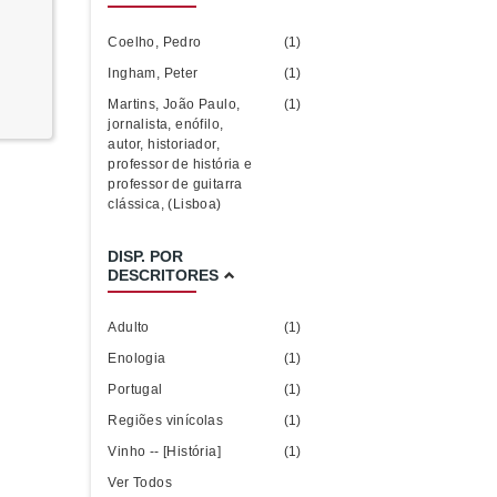
Coelho, Pedro
(1)
Ingham, Peter
(1)
Martins, João Paulo,
(1)
jornalista, enófilo,
autor, historiador,
professor de história e
professor de guitarra
clássica, (Lisboa)
DISP. POR
DESCRITORES
Adulto
(1)
Enologia
(1)
Portugal
(1)
Regiões vinícolas
(1)
Vinho -- [História]
(1)
Ver Todos