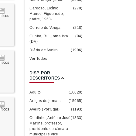
Cardoso, Licínio
(270)
Manuel Figueiredo,
íticos
padre, 1963-
Correio do Vouga
(218)
Cunha, Rui, jornalista
(94)
(DA)
Diário de Aveiro
(1996)
Ver Todos
íticos
DISP. POR
DESCRITORES
Adulto
(16620)
Artigos de jornais
(15965)
Aveiro (Portugal)
(1193)
íticos
Coutinho, António José
(1333)
Martins, professor,
presidente de câmara
municipal e vice