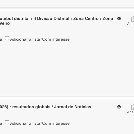
tebol distrital : II Divisão Distrital : Zona Centro : Zona
Aveiro
Anal
ta
Adicionar à lista 'Com interesse'
026] : resultados globais / Jornal de Notícias
Anal
ta
Adicionar à lista 'Com interesse'