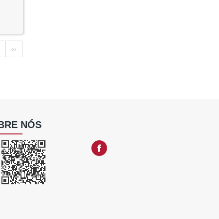
››
BRE NÓS