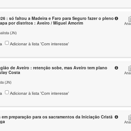
26 : só faltou a Madeira e Faro para Seguro fazer o pleno
apa por distritos : Aveiro / Miguel Amorim
Anal
alista (JN)
ta
Adicionar à lista 'Com interesse'
ião de Aveiro : retenção sobe, mas Aveiro tem plano
Zulay Costa
Anal
sta (JN)
ta
Adicionar à lista 'Com interesse'
em preparação para os sacramentos da Iniciação Cristã
uga
Anal