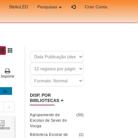
BiblioLED
Pesquisas
Criar Conta
Imprimir
DISP. POR
BIBLIOTECAS
››
Agrupamento de
(50)
Escolas de Sever do
Vouga
ódicos
Biblioteca Escolar de
(1)