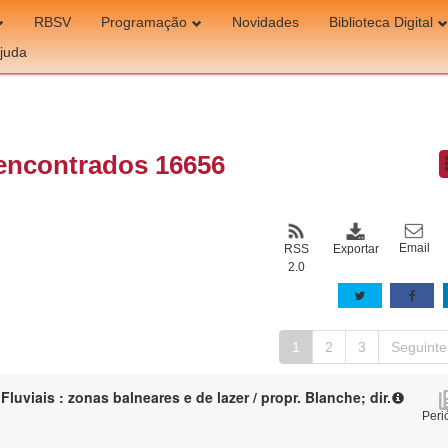
RBSV
Programação
Novidades
Biblioteca Digital
juda
encontrados 16656
Email
Exportar
RSS
2.0
1
2
3
Seguinte
Fluviais : zonas balneares e de lazer / propr. Blanche; dir.
Peri