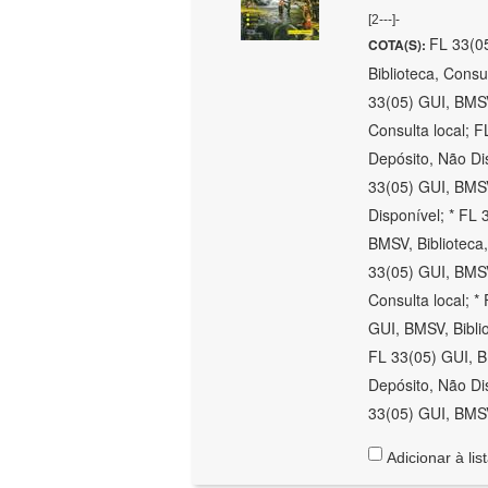
[2---]-
FL 33(05
COTA(S):
Biblioteca, Consu
33(05) GUI, BMSV
Consulta local; F
Depósito, Não Dis
33(05) GUI, BMSV
Disponível; * FL 
BMSV, Biblioteca,
33(05) GUI, BMSV
Consulta local; *
GUI, BMSV, Biblio
FL 33(05) GUI, B
Depósito, Não Dis
33(05) GUI, BMSV,
Adicionar à lis