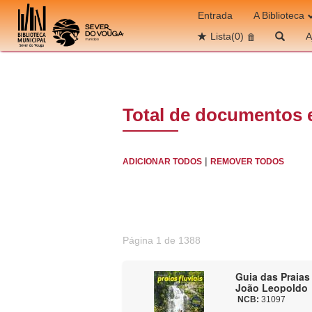
Ir para o conteúdo
Entrada
A Biblioteca
Lista
(0)
A
Total de documentos 
|
ADICIONAR TODOS
REMOVER TODOS
Página 1 de 1388
Guia das Praias 
João Leopoldo
NCB:
31097