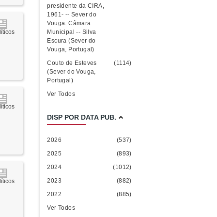
presidente da CIRA,
1961- -- Sever do
Vouga. Câmara
Municipal -- Silva
íticos
Escura (Sever do
Vouga, Portugal)
Couto de Esteves
(1114)
(Sever do Vouga,
Portugal)
Ver Todos
íticos
DISP POR DATA PUB.
2026
(537)
2025
(893)
2024
(1012)
2023
(882)
íticos
2022
(885)
Ver Todos