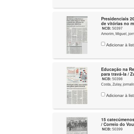
Presidenciais 20
de vitórias no m
NCB:
50397
Amorim, Miguel, jorn
Adicionar à lis
Educação na Reg
para travá-la / 
NCB:
50398
Costa, Zulay, jornali
Adicionar à lis
15 catecúmenos 
/ Correio do Vo
NCB:
50399