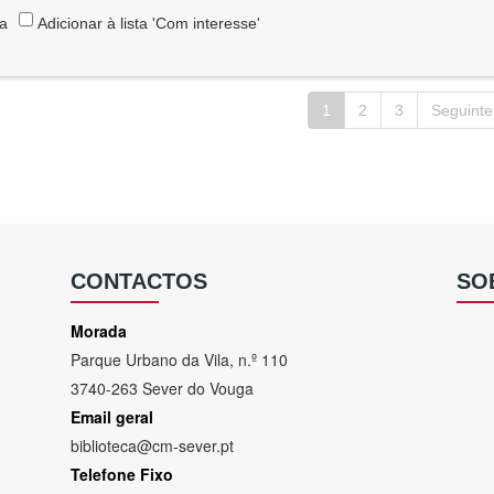
ta
Adicionar à lista 'Com interesse'
1
2
3
Seguinte
CONTACTOS
SO
Morada
Parque Urbano da Vila, n.º 110
3740-263 Sever do Vouga
Email geral
biblioteca@cm-sever.pt
Telefone Fixo