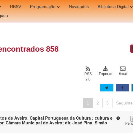
RBSV
Programação
Novidades
Biblioteca Digital
juda
encontrados 858
Email
Exportar
RSS
2.0
1
2
3
Seguinte
os de Aveiro, Capital Portuguesa da Cultura : cultura e
pr. Câmara Municipal de Aveiro; dir. José Pina, Simão
Peri