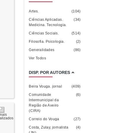
Artes.
(104)
Ciências Aplicadas.
(34)
Medicina. Tecnologia.
Ciências Sociais.
(514)
Filosofia. Psicologia.
(2)
Generalidades
(86)
Ver Todos
DISP. POR AUTORES
Beira Vouga. jornal
(409)
Comunidade
(6)
Intermunicipal da
Região de Aveiro
(CIRA)
rnais
talizados
Correio do Vouga
(27)
Costa, Zulay, jornalista
(4)
(JN)