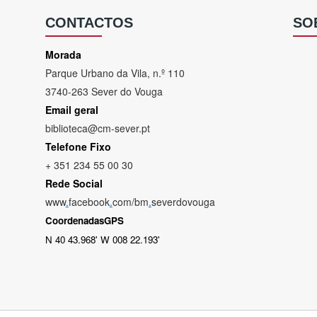
CONTACTOS
SO
Morada
Parque Urbano da Vila, n.º 110
3740-263 Sever do Vouga
Email geral
biblioteca@cm-sever.pt
Telefone Fixo
+ 351 234 55 00 30
Rede Social
www
.
facebook
.
com/bm
.
severdovouga
CoordenadasGPS
N 40 43.968' W 008 22.193'