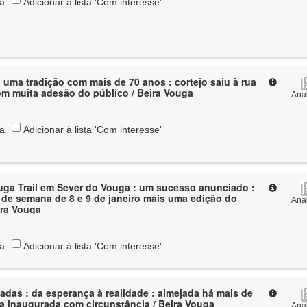
ta
Adicionar à lista 'Com interesse'
: uma tradição com mais de 70 anos : cortejo saiu à rua
m muita adesão do público / Beira Vouga
Anal
ta
Adicionar à lista 'Com interesse'
uga Trail em Sever do Vouga : um sucesso anunciado :
 de semana de 8 e 9 de janeiro mais uma edição do
Anal
ira Vouga
ta
Adicionar à lista 'Com interesse'
adas : da esperança à realidade : almejada há mais de
a inaugurada com circunstância / Beira Vouga
Anal