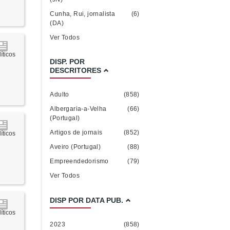
Cunha, Rui, jornalista
(6)
(DA)
Ver Todos
íticos
DISP. POR
DESCRITORES
Adulto
(858)
Albergaria-a-Velha
(66)
(Portugal)
Artigos de jornais
(852)
íticos
Aveiro (Portugal)
(88)
Empreendedorismo
(79)
Ver Todos
DISP POR DATA PUB.
íticos
2023
(858)