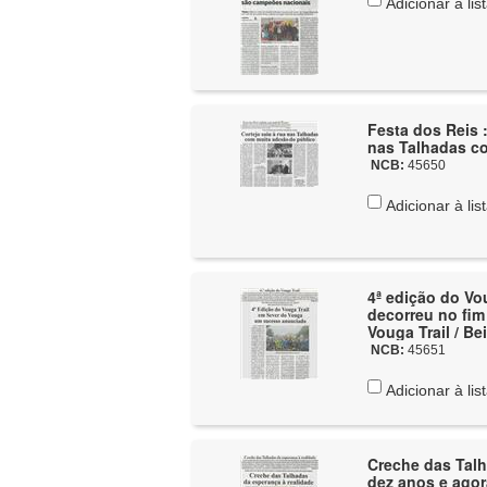
Adicionar à lis
Festa dos Reis 
nas Talhadas co
NCB:
45650
Adicionar à lis
4ª edição do Vo
decorreu no fim
Vouga Trail / Be
NCB:
45651
Adicionar à lis
Creche das Talh
dez anos e agor