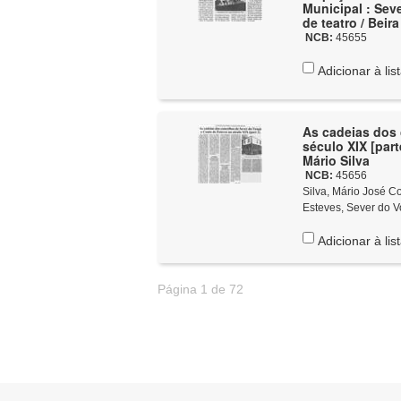
Municipal : Sev
de teatro / Beir
NCB:
45655
Adicionar à lis
As cadeias dos
século XIX [part
Mário Silva
NCB:
45656
Silva, Mário José Costa
Esteves, Sever do V
Adicionar à lis
Página 1 de 72