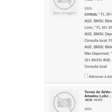
2023-
* FL 351
COTA(S):
AGE, BMSV, Bibli
Livre; * FL 351.
AGE, BMSV, Depós
Consulta local; F
AGE, BMSV, Bibli
Não Disponível; 
351.85(05) AGE, 
Consulta local
Adicionar à lis
Terras de SeVer 
Amadeu Lobo ; c
NCB:
46485
2023