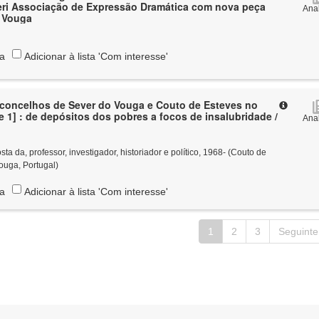
eri Associação de Expressão Dramática com nova peça
Anal
a Vouga
ta
Adicionar à lista 'Com interesse'
 concelhos de Sever do Vouga e Couto de Esteves no
e 1] : de depósitos dos pobres a focos de insalubridade /
Anal
 da, professor, investigador, historiador e político, 1968- (Couto de
ouga, Portugal)
ta
Adicionar à lista 'Com interesse'
1
2
3
Seguinte