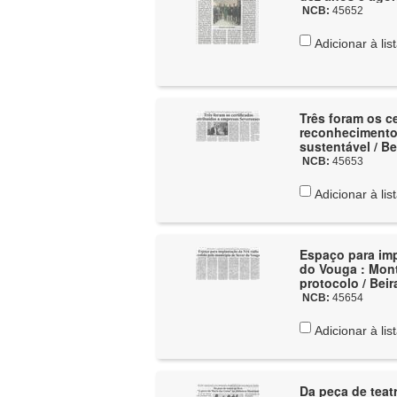
NCB:
45652
Adicionar à lis
Três foram os c
reconhecimento 
sustentável / B
NCB:
45653
Adicionar à lis
Espaço para imp
do Vouga : Mon
protocolo / Bei
NCB:
45654
Adicionar à lis
Da peça de teat