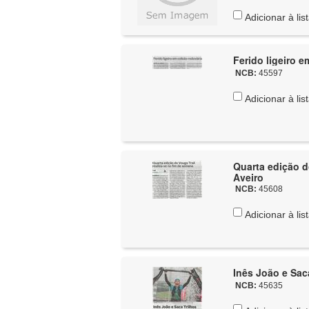
Adicionar à lis
Ferido ligeiro e
NCB:
45597
Adicionar à lis
Quarta edição do
Aveiro
NCB:
45608
Adicionar à lis
Inês João e Sac
NCB:
45635