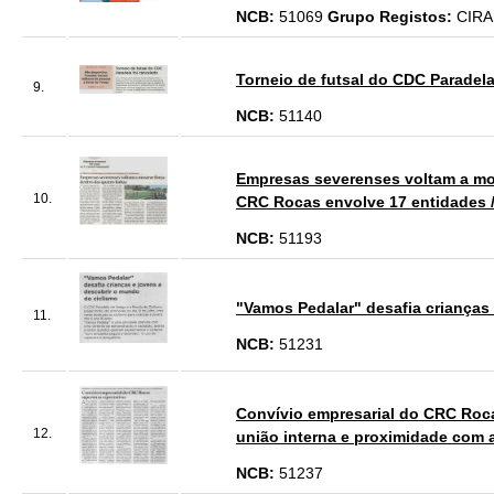
NCB:
51069
Grupo Registos:
CIRA
Torneio de futsal do CDC Paradela
9.
NCB:
51140
Empresas severenses voltam a most
10.
CRC Rocas envolve 17 entidades /
NCB:
51193
"Vamos Pedalar" desafia crianças 
11.
NCB:
51231
Convívio empresarial do CRC Rocas
12.
união interna e proximidade com 
NCB:
51237