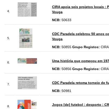
CIRA apoia seis projetos locais :
4.
Vouga
NCB:
50633
CDC Paradela celebrou 50 anos co
5.
Vouga
NCB:
50855
Grupo Registos:
CIRA
Uma história que começou em 197
6.
NCB:
50856
Grupo Registos:
CIRA
CDC Paradela retoma torneio de fu
7.
NCB:
50981
Jogos [de] futebol : desporto : 
8.