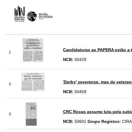
Candidaturas ao PAPERA estão a t
1.
NCB:
50429
'Derby' severense, mas de veteran
2.
NCB:
50459
CRC Rocas assume luta pela subida 
3.
NCB:
50601
Grupo Registos:
CIRA