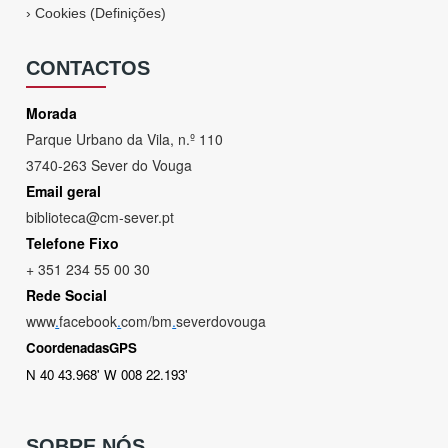
›
Cookies (Definições)
CONTACTOS
Morada
Parque Urbano da Vila, n.º 110
3740-263 Sever do Vouga
Email geral
biblioteca@cm-sever.pt
Telefone Fixo
+ 351 234 55 00 30
Rede Social
www
.
facebook
.
com/bm
.
severdovouga
CoordenadasGPS
N 40 43.968' W 008 22.193'
SOBRE NÓS