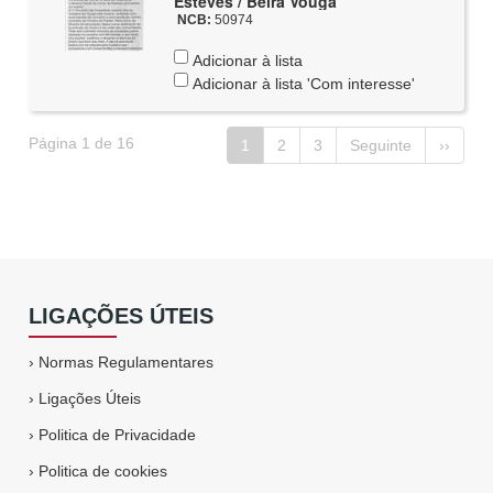
Esteves / Beira Vouga
NCB:
50974
Adicionar à lista
Adicionar à lista 'Com interesse'
Página 1 de 16
1
2
3
Seguinte
››
LIGAÇÕES ÚTEIS
›
Normas Regulamentares
›
Ligações Úteis
›
Politica de Privacidade
›
Politica de cookies