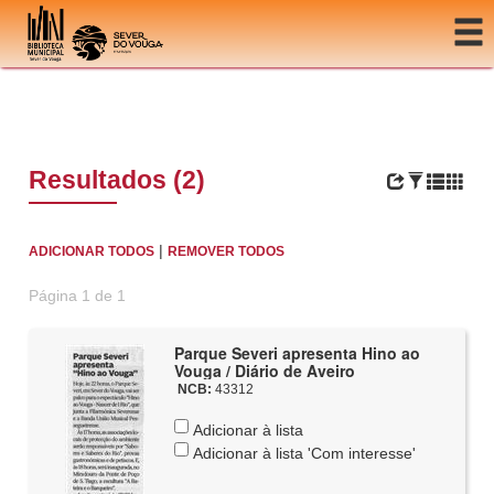
Ir para o conteúdo
Resultados (2)
|
ADICIONAR TODOS
REMOVER TODOS
Página 1 de 1
Parque Severi apresenta Hino ao
Vouga / Diário de Aveiro
NCB:
43312
Adicionar à lista
Adicionar à lista 'Com interesse'