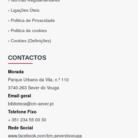
›
Normas Regulamentares
›
Ligações Úteis
›
Politica de Privacidade
›
Politica de cookies
›
Cookies (Definições)
CONTACTOS
Morada
Parque Urbano da Vila, n.º 110
3740-263 Sever do Vouga
Email geral
biblioteca@cm-sever.pt
Telefone Fixo
+ 351 234 55 00 30
Rede Social
www
.
facebook
.
com/bm
.
severdovouga