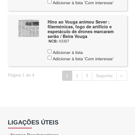
Adicionar à lista 'Com interesse'
Hino ao Vouga animou Sever :
filarmónicas, fogo de artifício e
espetáculo de drones marcaram
serão / Beira Vouga
NCB:
43307
Adicionar à lista
Adicionar à lista 'Com interesse'
Página 1 de 4
1
2
3
Seguinte
››
LIGAÇÕES ÚTEIS