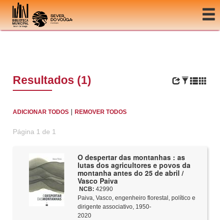
Ir para o conteúdo
Resultados (1)
|
ADICIONAR TODOS
REMOVER TODOS
Página 1 de 1
O despertar das montanhas : as
lutas dos agricultores e povos da
montanha antes do 25 de abril /
Vasco Paiva
NCB:
42990
Paiva, Vasco, engenheiro florestal, político e
dirigente associativo, 1950-
2020