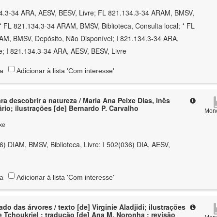
34.3-34 ARA, AESV, BESV, Livre; FL 821.134.3-34 ARAM, BMSV,
; * FL 821.134.3-34 ARAM, BMSV, Biblioteca, Consulta local; * FL
M, BMSV, Depósito, Não Disponível; I 821.134.3-34 ARA,
e; I 821.134.3-34 ARA, AESV, BESV, Livre
ta
Adicionar à lista 'Com interesse'
ara descobrir a natureza / Maria Ana Peixe Dias, Inês
rio; ilustrações [de] Bernardo P. Carvalho
Mono
xe
6) DIAM, BMSV, Biblioteca, Livre; I 502(036) DIA, AESV,
ta
Adicionar à lista 'Com interesse'
rado das árvores / texto [de] Virginie Aladjidi; ilustrações
 Tchoukriel ; tradução [de] Ana M. Noronha ; revisão