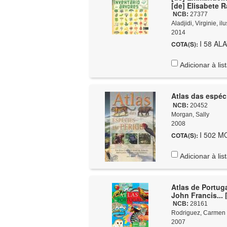
[de] Elisabete 
NCB:
27377
Aladjidi, Virginie, i
2014
I 58 ALA
COTA(S):
Adicionar à lis
Atlas das espéc
NCB:
20452
Morgan, Sally
2008
I 502 M
COTA(S):
Adicionar à lis
Atlas de Portugal : fauna e flora / Carmen Rodrigues; ilustraçõ
John Francis... [
NCB:
28161
Rodriguez, Carmen
2007