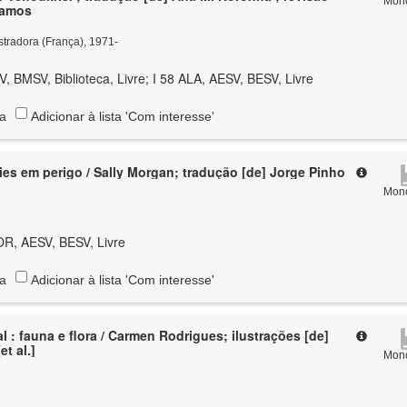
Mono
Ramos
lustradora (França), 1971-
V, BMSV, Biblioteca, Livre; I 58 ALA, AESV, BESV, Livre
ta
Adicionar à lista 'Com interesse'
ies em perigo / Sally Morgan; tradução [de] Jorge Pinho
Mono
OR, AESV, BESV, Livre
ta
Adicionar à lista 'Com interesse'
es [de]
et al.]
Mono