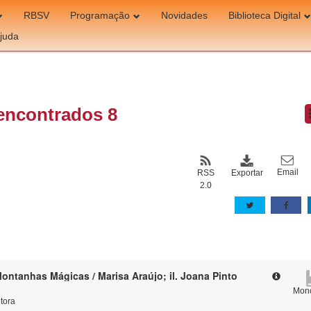
RBSV
Programação
Novidades
Biblioteca Digital
juda
encontrados 8
Email
Exportar
RSS
2.0
ontanhas Mágicas / Marisa Araújo; il. Joana Pinto
Mono
itora