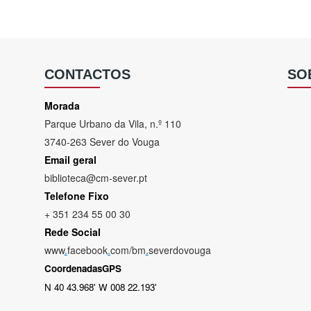
CONTACTOS
SO
Morada
Parque Urbano da Vila, n.º 110
3740-263 Sever do Vouga
Email geral
biblioteca@cm-sever.pt
Telefone Fixo
+ 351 234 55 00 30
Rede Social
www
.
facebook
.
com/bm
.
severdovouga
CoordenadasGPS
N 40 43.968' W 008 22.193'