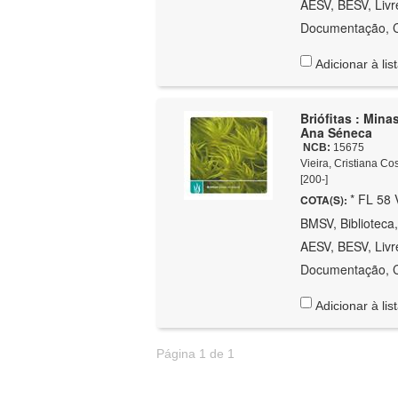
AESV, BESV, Livr
Documentação, C
Adicionar à lis
Briófitas : Mina
Ana Séneca
NCB:
15675
Vieira, Cristiana Co
[200-]
* FL 58 
COTA(S):
BMSV, Biblioteca,
AESV, BESV, Livr
Documentação, C
Adicionar à lis
Página 1 de 1