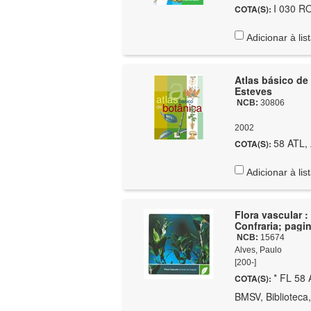
I 030 R
COTA(S):
Adicionar à lis
Atlas básico de 
Esteves
NCB:
30806
2002
58 ATL,
COTA(S):
Adicionar à lis
Flora vascular :
Confraria; pagi
NCB:
15674
Alves, Paulo
[200-]
* FL 58 
COTA(S):
BMSV, Biblioteca,