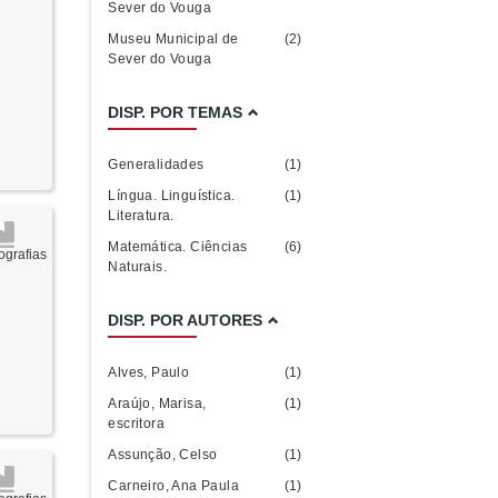
Sever do Vouga
Museu Municipal de
(2)
Sever do Vouga
DISP. POR TEMAS
Generalidades
(1)
Língua. Linguística.
(1)
Literatura.
Matemática. Ciências
(6)
grafias
Naturais.
DISP. POR AUTORES
Alves, Paulo
(1)
Araújo, Marisa,
(1)
escritora
Assunção, Celso
(1)
Carneiro, Ana Paula
(1)