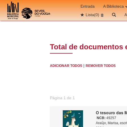
Ir para o conteúdo
Entrada
A Biblioteca
Lista
(0)
A
Total de documentos 
|
ADICIONAR TODOS
REMOVER TODOS
Página 1 de 1
O tesouro das M
NCB:
49257
Araújo, Marisa, escr