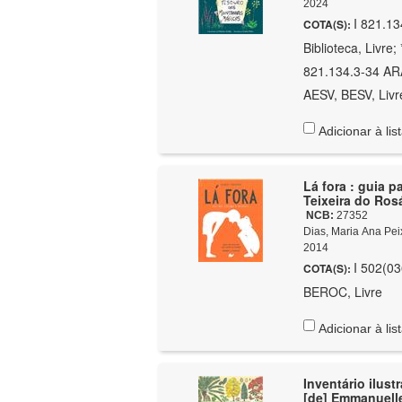
2024
I 821.1
COTA(S):
Biblioteca, Livre
821.134.3-34 ARA
AESV, BESV, Livr
Adicionar à lis
Lá fora : guia p
Teixeira do Rosá
NCB:
27352
Dias, Maria Ana Pei
2014
I 502(03
COTA(S):
BEROC, Livre
Adicionar à lis
Inventário ilust
[de] Emmanuelle