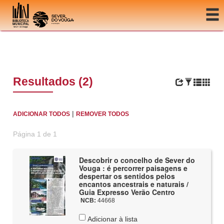
Ir para o conteúdo
Resultados (2)
|
ADICIONAR TODOS
REMOVER TODOS
Página 1 de 1
Descobrir o concelho de Sever do
Vouga : é percorrer paisagens e
despertar os sentidos pelos
encantos ancestrais e naturais /
Guia Expresso Verão Centro
NCB:
44668
Adicionar à lista