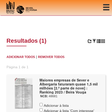
Ir para o conteúdo
Resultados (1)
|
ADICIONAR TODOS
REMOVER TODOS
Página 1 de 1
Maiores empresas de Sever e
Albergaria faturaram quase 1,5 mil
milhões [2.ª parte de nove] :
Ranking 2023 / Beira Vouga
NCB:
48681
Adicionar à lista
Adicionar à lista 'Com interesse'