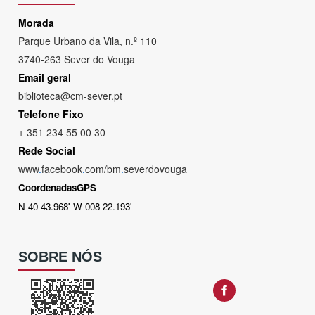
Morada
Parque Urbano da Vila, n.º 110
3740-263 Sever do Vouga
Email geral
biblioteca@cm-sever.pt
Telefone Fixo
+ 351 234 55 00 30
Rede Social
www
.
facebook
.
com/bm
.
severdovouga
CoordenadasGPS
N 40 43.968' W 008 22.193'
SOBRE NÓS