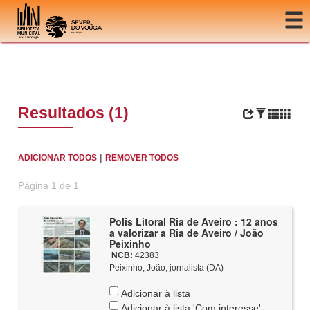
Ir para o conteúdo
Resultados (1)
|
ADICIONAR TODOS
REMOVER TODOS
Página 1 de 1
Polis Litoral Ria de Aveiro : 12 anos
a valorizar a Ria de Aveiro / João
Peixinho
NCB:
42383
Peixinho, João, jornalista (DA)
Adicionar à lista
Adicionar à lista 'Com interesse'