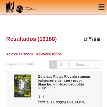
Ir para o conteúdo
Resultados (16168)
|
ADICIONAR TODOS
REMOVER TODOS
Página 1 de 1348
1
2
3
Seguinte
››
Guia das Praias Fluviais : zonas
balneares e de lazer / propr.
Blanche; dir. João Leopoldo
NCB:
31097
[2---]-
FL 33(05) GUI, BMSV,
COTA(S):