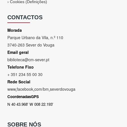
›
Cookies (Definições)
CONTACTOS
Morada
Parque Urbano da Vila, n.º 110
3740-263 Sever do Vouga
Email geral
biblioteca@cm-sever.pt
Telefone Fixo
+ 351 234 55 00 30
Rede Social
www
.
facebook
.
com/bm
.
severdovouga
CoordenadasGPS
N 40 43.968' W 008 22.193'
SOBRE NÓS