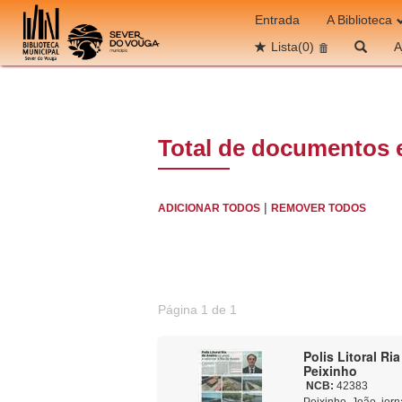
Ir para o conteúdo
Entrada
A Biblioteca
Lista
(0)
A
Total de documentos 
|
ADICIONAR TODOS
REMOVER TODOS
Página 1 de 1
Polis Litoral Ria de Aveiro : 12 anos a val
Peixinho
NCB:
42383
Peixinho, João, jorn