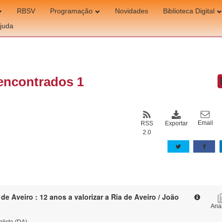
RBSV
Programação
Novidades
Biblioteca Digital
juda
encontrados 1
Email
Exportar
RSS
2.0
orizar a Ria de Aveiro / João
Anal
alista (DA)