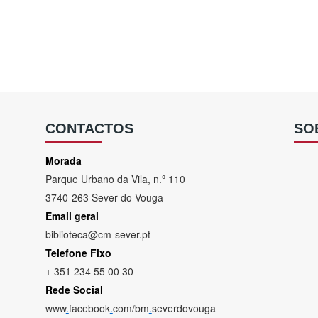
CONTACTOS
SO
Morada
Parque Urbano da Vila, n.º 110
3740-263 Sever do Vouga
Email geral
biblioteca@cm-sever.pt
Telefone Fixo
+ 351 234 55 00 30
Rede Social
www
.
facebook
.
com/bm
.
severdovouga