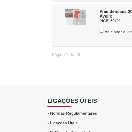
Presidenciais 20
Aveiro
NCB:
50491
Adicionar à lis
Página 1 de 28
LIGAÇÕES ÚTEIS
›
Normas Regulamentares
›
Ligações Úteis