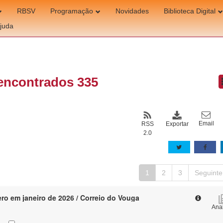
RBSV
Programação
Novidades
Biblioteca Digital
juda
encontrados 335
Email
Exportar
RSS
2.0
1
2
3
Seguinte
ro em janeiro de 2026 / Correio do Vouga
Anal