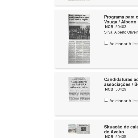
Programa para o
Vouga / Alberto 
NCB:
50403
Silva, Alberto Olivei
Adicionar à lis
Candidaturas ao
associações / B
NCB:
50429
Adicionar à lis
Situação de cal
de Aveiro
NCB:
50435