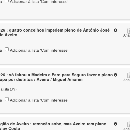
ta
Adicionar à lista 'Com interesse'
026 : quatro concelhos impedem pleno de António José
de Aveiro
Anal
ta
Adicionar à lista 'Com interesse'
26 : só faltou a Madeira e Faro para Seguro fazer o pleno
apa por distritos : Aveiro / Miguel Amorim
Anal
alista (JN)
ta
Adicionar à lista 'Com interesse'
ião de Aveiro : retenção sobe, mas Aveiro tem plano
Zulay Costa
Anal