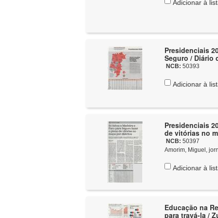
Adicionar à lis
Presidenciais 2
Seguro / Diário 
NCB:
50393
Adicionar à lis
Presidenciais 20
de vitórias no m
NCB:
50397
Amorim, Miguel, jorn
Adicionar à lis
Educação na Reg
para travá-la / 