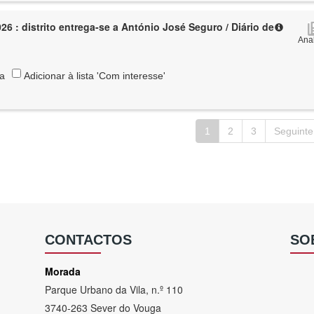
26 : distrito entrega-se a António José Seguro / Diário de
Anal
ta
Adicionar à lista 'Com interesse'
1
2
3
Seguinte
CONTACTOS
SO
Morada
Parque Urbano da Vila, n.º 110
3740-263 Sever do Vouga