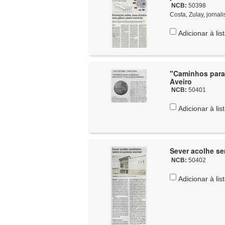
NCB:
50398
Costa, Zulay, jornali
Adicionar à lis
"Caminhos para 
Aveiro
NCB:
50401
Adicionar à lis
Sever acolhe se
NCB:
50402
Adicionar à lis