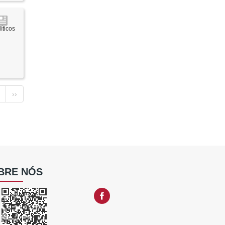
íticos
››
BRE NÓS