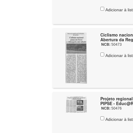
Adicionar à lis
Ciclismo nacion
Abertura da Reg
NCB:
50473
Adicionar à lis
Projeto regiona
PIPSE - Educ@R
NCB:
50476
Adicionar à lis