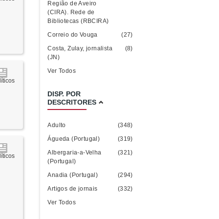
Região de Aveiro
(CIRA). Rede de
Bibliotecas (RBCIRA)
Correio do Vouga
(27)
Costa, Zulay, jornalista
(8)
(JN)
Ver Todos
íticos
DISP. POR
DESCRITORES
Adulto
(348)
Águeda (Portugal)
(319)
Albergaria-a-Velha
(321)
íticos
(Portugal)
Anadia (Portugal)
(294)
Artigos de jornais
(332)
Ver Todos