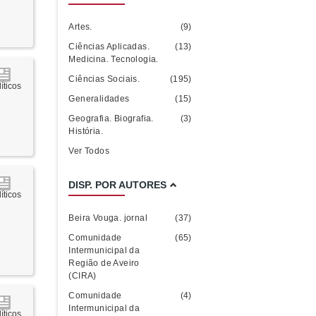
Artes.
(9)
Ciências Aplicadas.
(13)
Medicina. Tecnologia.
Ciências Sociais.
(195)
íticos
Generalidades
(15)
Geografia. Biografia.
(3)
História.
Ver Todos
DISP. POR AUTORES
íticos
Beira Vouga. jornal
(37)
Comunidade
(65)
Intermunicipal da
Região de Aveiro
(CIRA)
Comunidade
(4)
Intermunicipal da
íticos