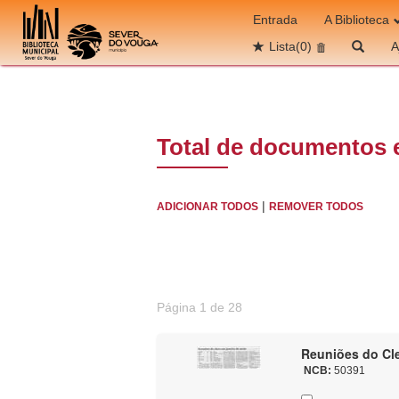
Ir para o conteúdo
Entrada
A Biblioteca
Lista
(0)
A
Total de documentos 
|
ADICIONAR TODOS
REMOVER TODOS
Página 1 de 28
Reuniões do Cle
NCB:
50391