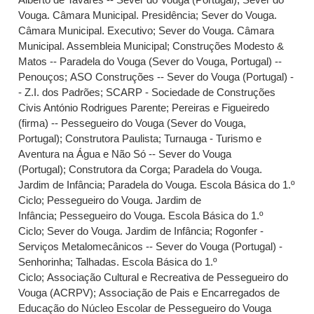
Vouga. Câmara Municipal. Presidência
;
Sever do Vouga.
Câmara Municipal. Executivo
;
Sever do Vouga. Câmara
Municipal. Assembleia Municipal
;
Construções Modesto &
Matos -- Paradela do Vouga (Sever do Vouga, Portugal) --
Penouços
;
ASO Construções -- Sever do Vouga (Portugal) -
- Z.I. dos Padrões
;
SCARP - Sociedade de Construções
Civis António Rodrigues Parente
;
Pereiras e Figueiredo
(firma) -- Pessegueiro do Vouga (Sever do Vouga,
Portugal)
;
Construtora Paulista
;
Turnauga - Turismo e
Aventura na Água e Não Só -- Sever do Vouga
(Portugal)
;
Construtora da Corga
;
Paradela do Vouga.
Jardim de Infância
;
Paradela do Vouga. Escola Básica do 1.º
Ciclo
;
Pessegueiro do Vouga. Jardim de
Infância
;
Pessegueiro do Vouga. Escola Básica do 1.º
Ciclo
;
Sever do Vouga. Jardim de Infância
;
Rogonfer -
Serviços Metalomecânicos -- Sever do Vouga (Portugal) -
Senhorinha
;
Talhadas. Escola Básica do 1.º
Ciclo
;
Associação Cultural e Recreativa de Pessegueiro do
Vouga (ACRPV)
;
Associação de Pais e Encarregados de
Educação do Núcleo Escolar de Pessegueiro do Vouga