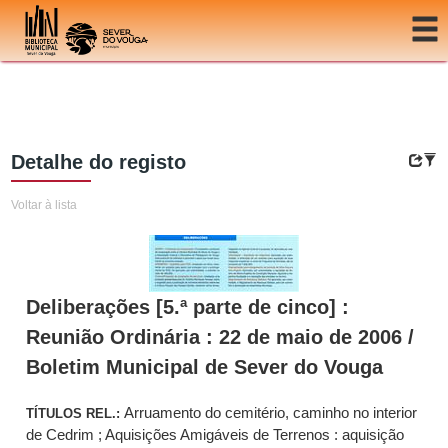
Ir para o conteúdo
Detalhe do registo
Voltar à lista
Deliberações [5.ª parte de cinco] :
Reunião Ordinária : 22 de maio de 2006 /
Boletim Municipal de Sever do Vouga
Arruamento do cemitério, caminho no interior
TÍTULOS REL.:
de Cedrim ; Aquisições Amigáveis de Terrenos : aquisição