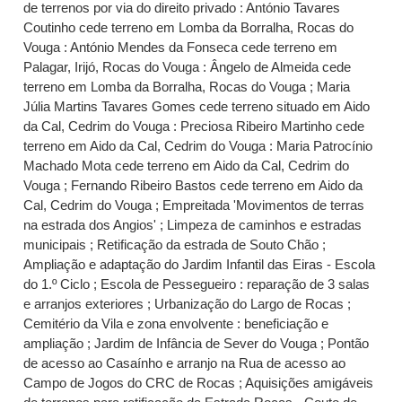
de terrenos por via do direito privado : António Tavares
Coutinho cede terreno em Lomba da Borralha, Rocas do
Vouga : António Mendes da Fonseca cede terreno em
Palagar, Irijó, Rocas do Vouga : Ângelo de Almeida cede
terreno em Lomba da Borralha, Rocas do Vouga ; Maria
Júlia Martins Tavares Gomes cede terreno situado em Aido
da Cal, Cedrim do Vouga : Preciosa Ribeiro Martinho cede
terreno em Aido da Cal, Cedrim do Vouga : Maria Patrocínio
Machado Mota cede terreno em Aido da Cal, Cedrim do
Vouga ; Fernando Ribeiro Bastos cede terreno em Aido da
Cal, Cedrim do Vouga ; Empreitada 'Movimentos de terras
na estrada dos Angios' ; Limpeza de caminhos e estradas
municipais ; Retificação da estrada de Souto Chão ;
Ampliação e adaptação do Jardim Infantil das Eiras - Escola
do 1.º Ciclo ; Escola de Pessegueiro : reparação de 3 salas
e arranjos exteriores ; Urbanização do Largo de Rocas ;
Cemitério da Vila e zona envolvente : beneficiação e
ampliação ; Jardim de Infância de Sever do Vouga ; Pontão
de acesso ao Casaínho e arranjo na Rua de acesso ao
Campo de Jogos do CRC de Rocas ; Aquisições amigáveis