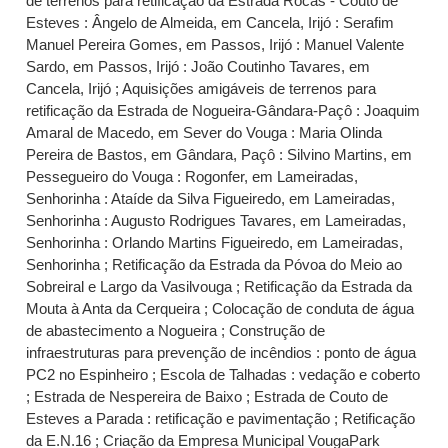
de terrenos para retificação da Estrada Rocas - Couto de
Esteves : Ângelo de Almeida, em Cancela, Irijó : Serafim
Manuel Pereira Gomes, em Passos, Irijó : Manuel Valente
Sardo, em Passos, Irijó : João Coutinho Tavares, em
Cancela, Irijó ; Aquisições amigáveis de terrenos para
retificação da Estrada de Nogueira-Gândara-Paçô : Joaquim
Amaral de Macedo, em Sever do Vouga : Maria Olinda
Pereira de Bastos, em Gândara, Paçô : Silvino Martins, em
Pessegueiro do Vouga : Rogonfer, em Lameiradas,
Senhorinha : Ataíde da Silva Figueiredo, em Lameiradas,
Senhorinha : Augusto Rodrigues Tavares, em Lameiradas,
Senhorinha : Orlando Martins Figueiredo, em Lameiradas,
Senhorinha ; Retificação da Estrada da Póvoa do Meio ao
Sobreiral e Largo da Vasilvouga ; Retificação da Estrada da
Mouta à Anta da Cerqueira ; Colocação de conduta de água
de abastecimento a Nogueira ; Construção de
infraestruturas para prevenção de incêndios : ponto de água
PC2 no Espinheiro ; Escola de Talhadas : vedação e coberto
; Estrada de Nespereira de Baixo ; Estrada de Couto de
Esteves a Parada : retificação e pavimentação ; Retificação
da E.N.16 ; Criação da Empresa Municipal VougaPark