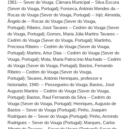
1961- -- Sever do Vouga. Câmara Municipal -- Silva Escura
(Sever do Vouga, Portugal)
;
Fonseca, António Mendes da --
Rocas do Vouga (Sever do Vouga, Portugal) -- Irijó
;
Almeida,
Ângelo de -- Rocas do Vouga (Sever do Vouga,
Portugal)
;
Ribeiro, José Tavares -- Cedrim do Vouga (Sever
do Vouga, Portugal)
;
Gomes, Maria Júlia Martins Tavares --
Cedrim do Vouga (Sever do Vouga, Portugal)
;
Martinho,
Preciosa Ribeiro -- Cedrim do Vouga (Sever do Vouga,
Portugal)
;
Martins, Artur Dias -- Cedrim do Vouga (Sever do
Vouga, Portugal)
;
Mota, Maria Patrocínio Machado -- Cedrim
do Vouga (Sever do Vouga, Portugal)
;
Bastos, Fernando
Ribeiro -- Cedrim do Vouga (Sever do Vouga,
Portugal)
;
Tavares, António Henriques, professor e
historiador, 1940- -- Pessegueiro do Vouga
;
Bastos, José
Augusto Martins -- Cedrim do Vouga (Sever do Vouga,
Portugal)
;
Bastos, Raul Fernando da Silva -- Cedrim do
Vouga (Sever do Vouga, Portugal)
;
Henriques, Augusto de
Bastos -- Sever do Vouga (Portugal)
;
Pinho, Joaquim
Rodrigues de -- Sever do Vouga (Portugal)
;
Pinho, Armindo
Rodrigues -- Sever do Vouga (Portugal)
;
Marques, Carlos
Alberto de Tavares -- Sever do Vouga (Portugal)
;
Sever do