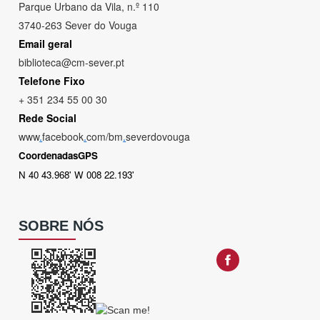
Parque Urbano da Vila, n.º 110
3740-263 Sever do Vouga
Email geral
biblioteca@cm-sever.pt
Telefone Fixo
+ 351 234 55 00 30
Rede Social
www
.
facebook
.
com/bm
.
severdovouga
CoordenadasGPS
N 40 43.968' W 008 22.193'
SOBRE NÓS