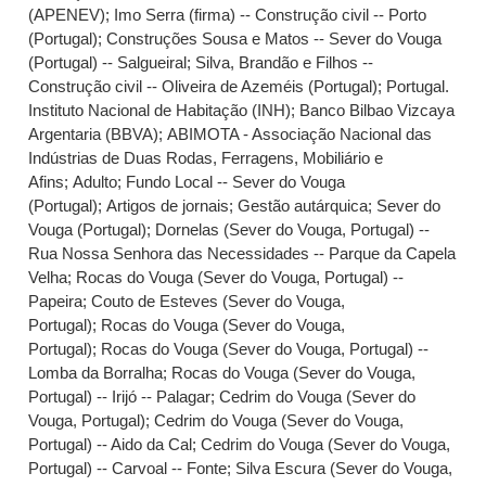
(APENEV)
;
Imo Serra (firma) -- Construção civil -- Porto
(Portugal)
;
Construções Sousa e Matos -- Sever do Vouga
(Portugal) -- Salgueiral
;
Silva, Brandão e Filhos --
Construção civil -- Oliveira de Azeméis (Portugal)
;
Portugal.
Instituto Nacional de Habitação (INH)
;
Banco Bilbao Vizcaya
Argentaria (BBVA)
;
ABIMOTA - Associação Nacional das
Indústrias de Duas Rodas, Ferragens, Mobiliário e
Afins
;
Adulto
;
Fundo Local -- Sever do Vouga
(Portugal)
;
Artigos de jornais
;
Gestão autárquica
;
Sever do
Vouga (Portugal)
;
Dornelas (Sever do Vouga, Portugal) --
Rua Nossa Senhora das Necessidades -- Parque da Capela
Velha
;
Rocas do Vouga (Sever do Vouga, Portugal) --
Papeira
;
Couto de Esteves (Sever do Vouga,
Portugal)
;
Rocas do Vouga (Sever do Vouga,
Portugal)
;
Rocas do Vouga (Sever do Vouga, Portugal) --
Lomba da Borralha
;
Rocas do Vouga (Sever do Vouga,
Portugal) -- Irijó -- Palagar
;
Cedrim do Vouga (Sever do
Vouga, Portugal)
;
Cedrim do Vouga (Sever do Vouga,
Portugal) -- Aido da Cal
;
Cedrim do Vouga (Sever do Vouga,
Portugal) -- Carvoal -- Fonte
;
Silva Escura (Sever do Vouga,