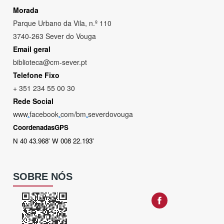
Morada
Parque Urbano da Vila, n.º 110
3740-263 Sever do Vouga
Email geral
biblioteca@cm-sever.pt
Telefone Fixo
+ 351 234 55 00 30
Rede Social
www
.
facebook
.
com/bm
.
severdovouga
CoordenadasGPS
N 40 43.968' W 008 22.193'
SOBRE NÓS