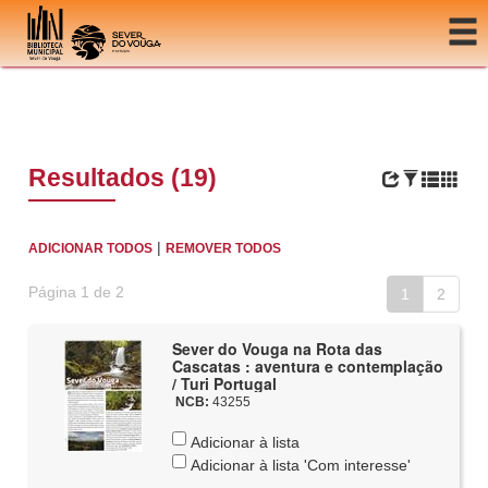
Ir para o conteúdo
Resultados (19)
|
ADICIONAR TODOS
REMOVER TODOS
Página 1 de 2
1
2
Sever do Vouga na Rota das
Cascatas : aventura e contemplação
/ Turi Portugal
NCB:
43255
Adicionar à lista
Adicionar à lista 'Com interesse'