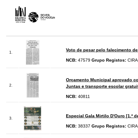
Voto de pesar pelo falecimento de
1.
NCB:
47579
Grupo Registos:
CIRA
Orçamento Municipal aprovado com
2.
Juntas e transporte escolar gratui
NCB:
40811
Especial Gala Mirtilo D'Ouro [1.ª d
3.
NCB:
38337
Grupo Registos:
CIRA