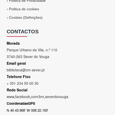
›
Politica de Privacidade
›
Politica de cookies
›
Cookies (Definições)
CONTACTOS
Morada
Parque Urbano da Vila, n.º 110
3740-263 Sever do Vouga
Email geral
biblioteca@cm-sever.pt
Telefone Fixo
+ 351 234 55 00 30
Rede Social
www
.
facebook
.
com/bm
.
severdovouga
CoordenadasGPS
N 40 43.968' W 008 22.193'