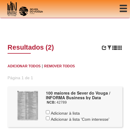
Ir para o conteúdo
Resultados (2)
|
ADICIONAR TODOS
REMOVER TODOS
Página 1 de 1
100 maiores de Sever do Vouga /
INFORMA Business by Data
NCB:
42789
Adicionar à lista
Adicionar à lista 'Com interesse'