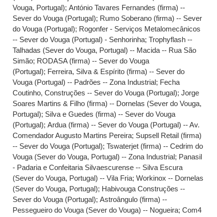
Vouga, Portugal)
;
António Tavares Fernandes (firma) --
Sever do Vouga (Portugal)
;
Rumo Soberano (firma) -- Sever
do Vouga (Portugal)
;
Rogonfer - Serviços Metalomecânicos
-- Sever do Vouga (Portugal) - Senhorinha
;
Trophyflash --
Talhadas (Sever do Vouga, Portugal) -- Macida -- Rua São
Simão
;
RODASA (firma) -- Sever do Vouga
(Portugal)
;
Ferreira, Silva & Espírito (firma) -- Sever do
Vouga (Portugal) -- Padrões -- Zona Industrial
;
Fecha
Coutinho, Construções -- Sever do Vouga (Portugal)
;
Jorge
Soares Martins & Filho (firma) -- Dornelas (Sever do Vouga,
Portugal)
;
Silva e Guedes (firma) -- Sever do Vouga
(Portugal)
;
Ardua (firma) -- Sever do Vouga (Portugal) -- Av.
Comendador Augusto Martins Pereira
;
Supsell Retail (firma)
-- Sever do Vouga (Portugal)
;
Tswaterjet (firma) -- Cedrim do
Vouga (Sever do Vouga, Portugal) -- Zona Industrial
;
Panasil
- Padaria e Confeitaria Silvaescurense -- Silva Escura
(Sever do Vouga, Portugal) -- Vila Fria
;
Workinox -- Dornelas
(Sever do Vouga, Portugal)
;
Habivouga Construções --
Sever do Vouga (Portugal)
;
Astroângulo (firma) --
Pessegueiro do Vouga (Sever do Vouga) -- Nogueira
;
Com4