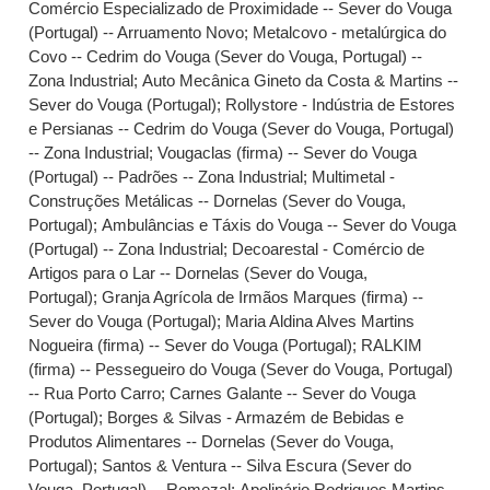
Comércio Especializado de Proximidade -- Sever do Vouga
(Portugal) -- Arruamento Novo
;
Metalcovo - metalúrgica do
Covo -- Cedrim do Vouga (Sever do Vouga, Portugal) --
Zona Industrial
;
Auto Mecânica Gineto da Costa & Martins --
Sever do Vouga (Portugal)
;
Rollystore - Indústria de Estores
e Persianas -- Cedrim do Vouga (Sever do Vouga, Portugal)
-- Zona Industrial
;
Vougaclas (firma) -- Sever do Vouga
(Portugal) -- Padrões -- Zona Industrial
;
Multimetal -
Construções Metálicas -- Dornelas (Sever do Vouga,
Portugal)
;
Ambulâncias e Táxis do Vouga -- Sever do Vouga
(Portugal) -- Zona Industrial
;
Decoarestal - Comércio de
Artigos para o Lar -- Dornelas (Sever do Vouga,
Portugal)
;
Granja Agrícola de Irmãos Marques (firma) --
Sever do Vouga (Portugal)
;
Maria Aldina Alves Martins
Nogueira (firma) -- Sever do Vouga (Portugal)
;
RALKIM
(firma) -- Pessegueiro do Vouga (Sever do Vouga, Portugal)
-- Rua Porto Carro
;
Carnes Galante -- Sever do Vouga
(Portugal)
;
Borges & Silvas - Armazém de Bebidas e
Produtos Alimentares -- Dornelas (Sever do Vouga,
Portugal)
;
Santos & Ventura -- Silva Escura (Sever do
Vouga, Portugal) -- Romezal
;
Apolinário Rodrigues Martins