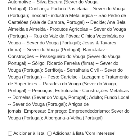
Automotive -- Silva Escura (Sever do Vouga,
Portugal)
;
Confiança Padaria Pastelaria -- Sever do Vouga
(Portugal)
;
Inoxcart - indústria Metalúrgica -- São Pedro de
Castelões (Vale de Cambra, Portugal) -- Decide
;
Ana Bela
Almeida e Almeida - Produtos Agrícolas -- Sever do Vouga
(Portugal) -- Rua do Vale da Póvoa
;
Clínica Veterinária do
Vouga -- Sever do Vouga (Portugal)
;
Jesus & Tavares
(firma) -- Sever do Vouga (Portugal)
;
Ramclatav -
Construções -- Pessegueiro do Vouga (Sever do Vouga,
Portugal) -- Sóligo
;
Ricardo Ferreira (firma) -- Sever do
Vouga (Portugal)
;
Serriforja - Serralharia Civil -- Sever do
Vouga (Portugal) -- Peso
;
Cartelac - Lacagem e Tratamento
de Superfícies -- Paradela do Vouga (Sever do Vouga,
Portugal) -- Penouços
;
Estruturafix - Construções Metálicas
-- Dornelas (Sever do Vouga, Portugal)
;
Adulto
;
Fundo Local
-- Sever do Vouga (Portugal)
;
Artigos de
jornais
;
Empresas
;
Emprego
;
Empreendedorismo
;
Sever do
Vouga (Portugal)
;
Albergaria-a-Velha (Portugal)
Adicionar à lista
Adicionar à lista 'Com interesse'