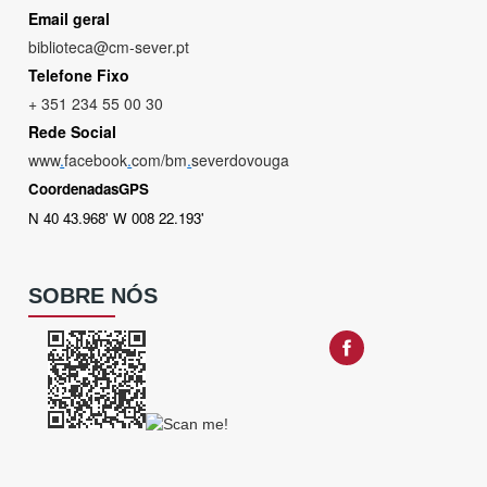
Email geral
biblioteca@cm-sever.pt
Telefone Fixo
+ 351 234 55 00 30
Rede Social
www
.
facebook
.
com/bm
.
severdovouga
CoordenadasGPS
N 40 43.968' W 008 22.193'
SOBRE NÓS