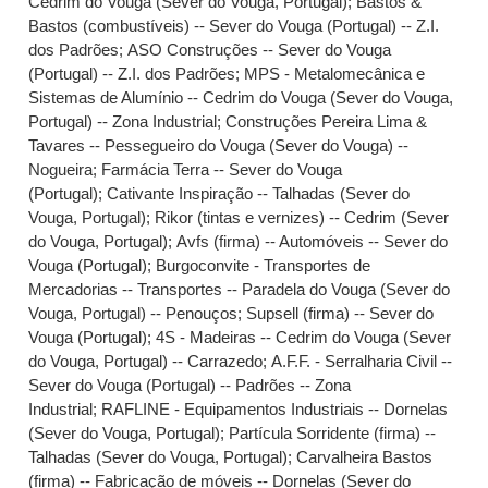
Cedrim do Vouga (Sever do Vouga, Portugal)
;
Bastos &
Bastos (combustíveis) -- Sever do Vouga (Portugal) -- Z.I.
dos Padrões
;
ASO Construções -- Sever do Vouga
(Portugal) -- Z.I. dos Padrões
;
MPS - Metalomecânica e
Sistemas de Alumínio -- Cedrim do Vouga (Sever do Vouga,
Portugal) -- Zona Industrial
;
Construções Pereira Lima &
Tavares -- Pessegueiro do Vouga (Sever do Vouga) --
Nogueira
;
Farmácia Terra -- Sever do Vouga
(Portugal)
;
Cativante Inspiração -- Talhadas (Sever do
Vouga, Portugal)
;
Rikor (tintas e vernizes) -- Cedrim (Sever
do Vouga, Portugal)
;
Avfs (firma) -- Automóveis -- Sever do
Vouga (Portugal)
;
Burgoconvite - Transportes de
Mercadorias -- Transportes -- Paradela do Vouga (Sever do
Vouga, Portugal) -- Penouços
;
Supsell (firma) -- Sever do
Vouga (Portugal)
;
4S - Madeiras -- Cedrim do Vouga (Sever
do Vouga, Portugal) -- Carrazedo
;
A.F.F. - Serralharia Civil --
Sever do Vouga (Portugal) -- Padrões -- Zona
Industrial
;
RAFLINE - Equipamentos Industriais -- Dornelas
(Sever do Vouga, Portugal)
;
Partícula Sorridente (firma) --
Talhadas (Sever do Vouga, Portugal)
;
Carvalheira Bastos
(firma) -- Fabricação de móveis -- Dornelas (Sever do