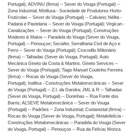
Portugal)
;
ADVINU (firma) -- Sever do Vouga (Portugal) --
Zona Industrial
;
Mirtilusa - Sociedade de Produtores Horto-
Frutícolas -- Sever do Vouga (Portugal) -- Calvário
;
Nélita -
Padaria e Pastelaria -- Sever do Vouga (Portugal)
;
Virgican -
Canalizações -- Sever do Vouga (Portugal)
;
Construções
Modesto & Matos -- Paradela do Vouga (Sever do Vouga,
Portugal) -- Penouços
;
Seciafer, Serralharia Civil de Aço e
Ferro -- Sever do Vouga (Portugal)
;
Crocodilo Milionário
(firma) -- Talhadas (Sever do Vouga, Portugal)
;
Auto
Mecânica Gineto da Costa & Martins. Gineto Services --
Sever do Vouga (Portugal)
;
Tiago Manuel Coutinho Ferreira
(firma) -- Rocas do Vouga (Sever do Vouga,
Portugal)
;
Inalfisa - Construções Metalomecânicas -- Sever
do Vouga (Portugal) -- Z.I. da Gandra
;
JML & R -- Talhadas
(Sever do Vouga, Portugal) -- Doninhas -- Rua Fonte dos
Barris
;
ALSEVE Metalomecânica -- Sever do Vouga
(Portugal) -- Padrões -- Zona Industrial
;
Cuniarestal (firma) --
Rocas do Vouga (Sever do Vouga, Portugal)
;
Metalofelícia -
Construções Metalomecânicas -- Paradela do Vouga (Sever
do Vouga, Portugal) -- Penouços -- Rua da Felícia
;
Monza