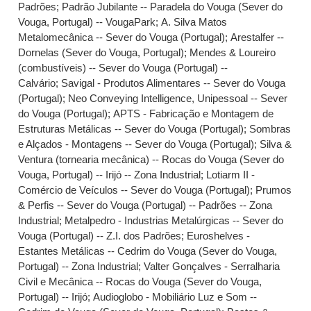
Padrões
;
Padrão Jubilante -- Paradela do Vouga (Sever do
Vouga, Portugal) -- VougaPark
;
A. Silva Matos
Metalomecânica -- Sever do Vouga (Portugal)
;
Arestalfer --
Dornelas (Sever do Vouga, Portugal)
;
Mendes & Loureiro
(combustíveis) -- Sever do Vouga (Portugal) --
Calvário
;
Savigal - Produtos Alimentares -- Sever do Vouga
(Portugal)
;
Neo Conveying Intelligence, Unipessoal -- Sever
do Vouga (Portugal)
;
APTS - Fabricação e Montagem de
Estruturas Metálicas -- Sever do Vouga (Portugal)
;
Sombras
e Alçados - Montagens -- Sever do Vouga (Portugal)
;
Silva &
Ventura (tornearia mecânica) -- Rocas do Vouga (Sever do
Vouga, Portugal) -- Irijó -- Zona Industrial
;
Lotiarm II -
Comércio de Veículos -- Sever do Vouga (Portugal)
;
Prumos
& Perfis -- Sever do Vouga (Portugal) -- Padrões -- Zona
Industrial
;
Metalpedro - Industrias Metalúrgicas -- Sever do
Vouga (Portugal) -- Z.I. dos Padrões
;
Euroshelves -
Estantes Metálicas -- Cedrim do Vouga (Sever do Vouga,
Portugal) -- Zona Industrial
;
Valter Gonçalves - Serralharia
Civil e Mecânica -- Rocas do Vouga (Sever do Vouga,
Portugal) -- Irijó
;
Audioglobo - Mobiliário Luz e Som --