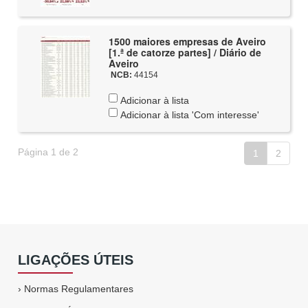
1500 maiores empresas de Aveiro
[1.ª de catorze partes] / Diário de
Aveiro
NCB:
44154
Adicionar à lista
Adicionar à lista 'Com interesse'
Página 1 de 2
1
2
LIGAÇÕES ÚTEIS
›
Normas Regulamentares