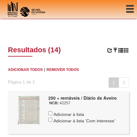
Ir para o conteúdo
Resultados (14)
|
ADICIONAR TODOS
REMOVER TODOS
Página 1 de 2
1
2
250 + rentáveis / Diário de Aveiro
NCB:
42257
Adicionar à lista
Adicionar à lista 'Com interesse'