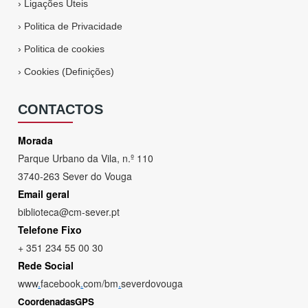
›
Ligações Úteis
›
Politica de Privacidade
›
Politica de cookies
›
Cookies (Definições)
CONTACTOS
Morada
Parque Urbano da Vila, n.º 110
3740-263 Sever do Vouga
Email geral
biblioteca@cm-sever.pt
Telefone Fixo
+ 351 234 55 00 30
Rede Social
www
.
facebook
.
com/bm
.
severdovouga
CoordenadasGPS