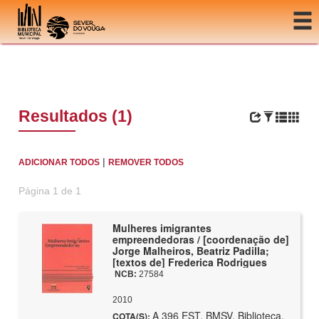
Ir para o conteúdo
Resultados (1)
|
ADICIONAR TODOS
REMOVER TODOS
Página 1 de 1
Mulheres imigrantes
empreendedoras / [coordenação de]
Jorge Malheiros, Beatriz Padilla;
[textos de] Frederica Rodrigues
NCB:
27584
2010
A 396 EST, BMSV, Biblioteca,
COTA(S):