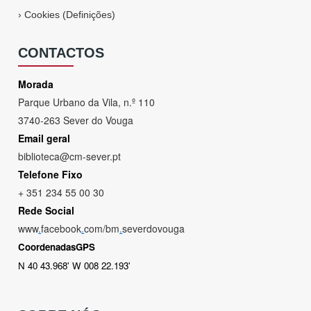
›
Cookies (Definições)
CONTACTOS
Morada
Parque Urbano da Vila, n.º 110
3740-263 Sever do Vouga
Email geral
biblioteca@cm-sever.pt
Telefone Fixo
+ 351 234 55 00 30
Rede Social
www
.
facebook
.
com/bm
.
severdovouga
CoordenadasGPS
N 40 43.968' W 008 22.193'