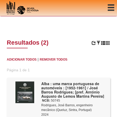
Ir para o conteúdo
Resultados (2)
|
ADICIONAR TODOS
REMOVER TODOS
Página 1 de 1
Alba : uma marca portuguesa de
automóveis : [1952-1961] / José
Barros Rodrigues; [pref. António
Augusto de Lemos Martins Pereira]
NCB:
50745
Rodrigues, José Barros, engenheiro
mecânico (Queluz, Sintra, Portugal)
2024