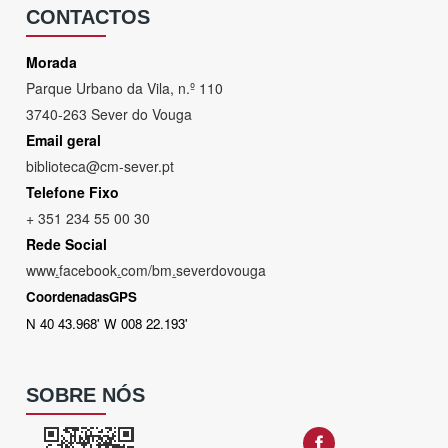
CONTACTOS
Morada
Parque Urbano da Vila, n.º 110
3740-263 Sever do Vouga
Email geral
biblioteca@cm-sever.pt
Telefone Fixo
+ 351 234 55 00 30
Rede Social
www
.
facebook
.
com/bm
.
severdovouga
CoordenadasGPS
N 40 43.968' W 008 22.193'
SOBRE NÓS