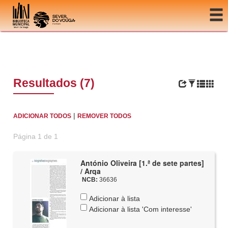
Ir para o conteúdo
Resultados (7)
|
ADICIONAR TODOS
REMOVER TODOS
Página 1 de 1
António Oliveira [1.ª de sete partes]
/ Arqa
NCB:
36636
Adicionar à lista
Adicionar à lista 'Com interesse'