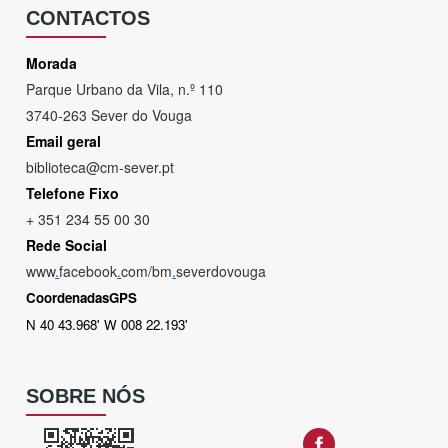
CONTACTOS
Morada
Parque Urbano da Vila, n.º 110
3740-263 Sever do Vouga
Email geral
biblioteca@cm-sever.pt
Telefone Fixo
+ 351 234 55 00 30
Rede Social
www
.
facebook
.
com/bm
.
severdovouga
CoordenadasGPS
N 40 43.968' W 008 22.193'
SOBRE NÓS