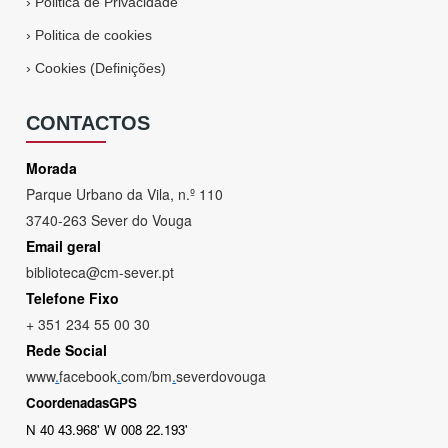
›
Politica de Privacidade
›
Politica de cookies
›
Cookies (Definições)
CONTACTOS
Morada
Parque Urbano da Vila, n.º 110
3740-263 Sever do Vouga
Email geral
biblioteca@cm-sever.pt
Telefone Fixo
+ 351 234 55 00 30
Rede Social
www
.
facebook
.
com/bm
.
severdovouga
CoordenadasGPS
N 40 43.968' W 008 22.193'