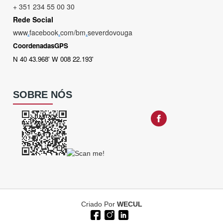
+ 351 234 55 00 30
Rede Social
www
.
facebook
.
com/bm
.
severdovouga
CoordenadasGPS
N 40 43.968' W 008 22.193'
SOBRE NÓS
Criado Por
WECUL