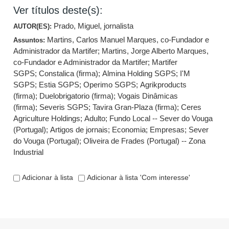
Ver títulos deste(s):
Prado, Miguel, jornalista
AUTOR(ES):
Martins, Carlos Manuel Marques, co-Fundador e
Assuntos:
Administrador da Martifer
;
Martins, Jorge Alberto Marques,
co-Fundador e Administrador da Martifer
;
Martifer
SGPS
;
Constalica (firma)
;
Almina Holding SGPS
;
I'M
SGPS
;
Estia SGPS
;
Operimo SGPS
;
Agrikproducts
(firma)
;
Duelobrigatorio (firma)
;
Vogais Dinâmicas
(firma)
;
Severis SGPS
;
Tavira Gran-Plaza (firma)
;
Ceres
Agriculture Holdings
;
Adulto
;
Fundo Local -- Sever do Vouga
(Portugal)
;
Artigos de jornais
;
Economia
;
Empresas
;
Sever
do Vouga (Portugal)
;
Oliveira de Frades (Portugal) -- Zona
Industrial
Adicionar à lista
Adicionar à lista 'Com interesse'