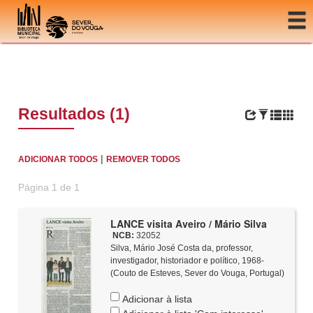
Ir para o conteúdo
Resultados (1)
|
ADICIONAR TODOS
REMOVER TODOS
Página 1 de 1
LANCE visita Aveiro / Mário Silva
NCB:
32052
Silva, Mário José Costa da, professor,
investigador, historiador e político, 1968-
(Couto de Esteves, Sever do Vouga, Portugal)
Adicionar à lista