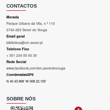
CONTACTOS
Morada
Parque Urbano da Vila, n.º 110
3740-263 Sever do Vouga
Email geral
biblioteca@cm-sever.pt
Telefone Fixo
+ 351 234 55 00 30
Rede Social
www
.
facebook
.
com/bm
.
severdovouga
CoordenadasGPS
N 40 43.968' W 008 22.193'
SOBRE NÓS