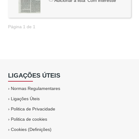
Adicionar à lista 'Com interesse'
Página 1 de 1
LIGAÇÕES ÚTEIS
›
Normas Regulamentares
›
Ligações Úteis
›
Politica de Privacidade
›
Politica de cookies
›
Cookies (Definições)