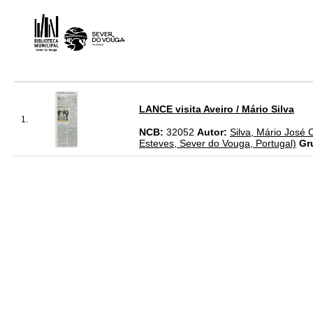
LANCE visita Aveiro / Mário Silva
1.
NCB:
32052
Autor:
Silva, Mário José C
Esteves, Sever do Vouga, Portugal)
Gr