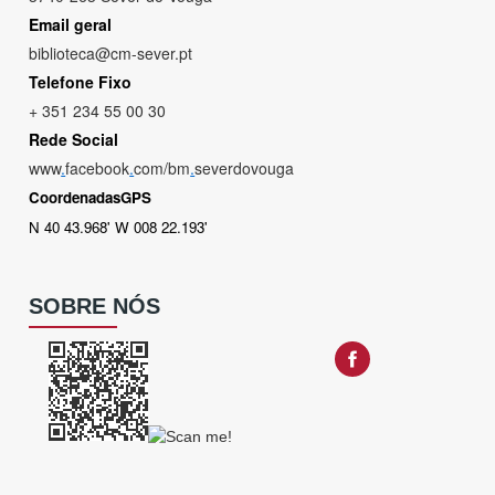
Email geral
biblioteca@cm-sever.pt
Telefone Fixo
+ 351 234 55 00 30
Rede Social
www
.
facebook
.
com/bm
.
severdovouga
CoordenadasGPS
N 40 43.968' W 008 22.193'
SOBRE NÓS