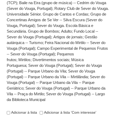
(TCP)
;
Baile na Eira (grupo de música) -- Cedrim do Vouga
(Sever do Vouga, Portugal)
;
Rotary Club de Sever do Vouga.
Universidade Sénior. Grupo de Cantos e Cordas
;
Grupo de
Concertinas Amigos de Se Ver -- Silva Escura (Sever do
Vouga, Portugal)
;
Sever do Vouga. Escola Básica e
Secundária. Grupo de Bombos
;
Adulto
;
Fundo Local --
Sever do Vouga (Portugal)
;
Artigos de jornais
;
Gestão
autárquica -- Turismo
;
Feira Nacional do Mirtilo -- Sever do
Vouga (Portugal)
;
Campo Experimental de Pequenos Frutos
-- Sever do Vouga (Portugal)
;
Pequenos
frutos
;
Mirtilos
;
Divertimentos sociais
;
Música
Portuguesa
;
Sever do Vouga (Portugal)
;
Sever do Vouga
(Portugal) -- Parque Urbano da Vila
;
Sever do Vouga
(Portugal) -- Parque Urbano da Vila -- Mirtilândia
;
Sever do
Vouga (Portugal) -- Parque Urbano da Vila -- Parque
Geriátrico
;
Sever do Vouga (Portugal) -- Parque Urbano da
Vila -- Praça do Mirtilo
;
Sever do Vouga (Portugal) -- Largo
da Biblioteca Municipal
Adicionar à lista
Adicionar à lista 'Com interesse'