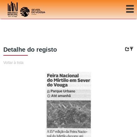
Ir para o conteúdo
Detalhe do registo
Voltar à lista