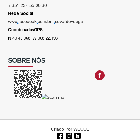
+ 351 234 55 00 30
Rede Social
www
.
facebook
.
com/bm
.
severdovouga
CoordenadasGPS
N 40 43.968' W 008 22.193'
SOBRE NÓS
Criado Por
WECUL