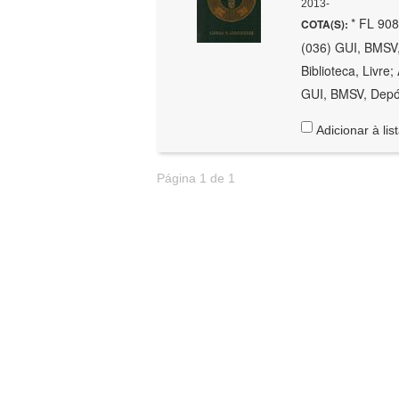
2013-
* FL 908
COTA(S):
(036) GUI, BMSV,
Biblioteca, Livre
GUI, BMSV, Depós
Adicionar à lis
Página 1 de 1