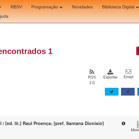
RBSV
Programação
Novidades
Biblioteca Digital
juda
encontrados 1
Email
Exportar
RSS
2.0
 / [ed. lit.] Raul Proença; [pref. Santana Dionísio]
Mono