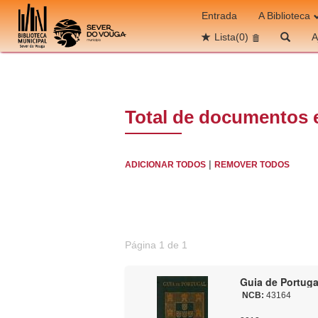
Ir para o conteúdo
Entrada
A Biblioteca
Lista
(0)
A
Total de documentos 
|
ADICIONAR TODOS
REMOVER TODOS
Página 1 de 1
Guia de Portugal
NCB:
43164