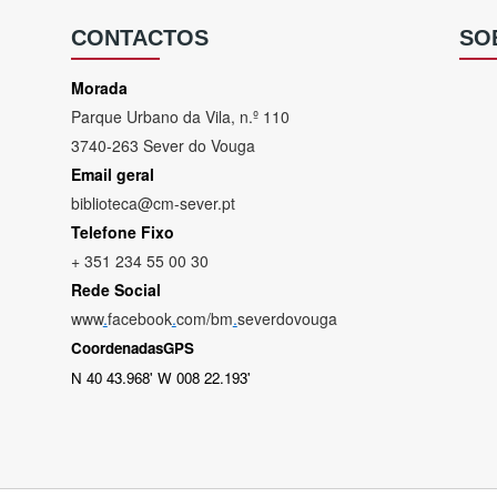
CONTACTOS
SO
Morada
Parque Urbano da Vila, n.º 110
3740-263 Sever do Vouga
Email geral
biblioteca@cm-sever.pt
Telefone Fixo
+ 351 234 55 00 30
Rede Social
www
.
facebook
.
com/bm
.
severdovouga
CoordenadasGPS
N 40 43.968' W 008 22.193'