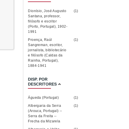
Dionísio, José Augusto
(1)
Santana, professor,
filósofo e escritor
(Porto, Portugal), 1902-
1991
Proença, Raúl
(1)
Sangreman, escritor,
jornalista, bibliotecário
e filósofo (Caldas da
Rainha, Portugal),
1884-1941
DISP. POR
DESCRITORES
Águeda (Portugal)
(1)
Albergaria da Serra
(1)
(Arouca, Portugal) --
Serra da Freita --
Frecha da Mizarela