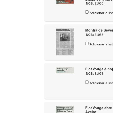
NCB:
31055
Adicionar à lis
Montra de Sever
NCB:
31056
Adicionar à lis
FicaVouga é hoj
NCB:
31058
Adicionar à lis
FicaVouga abre 
Aveiro