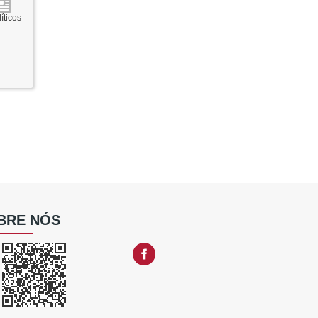
íticos
BRE NÓS