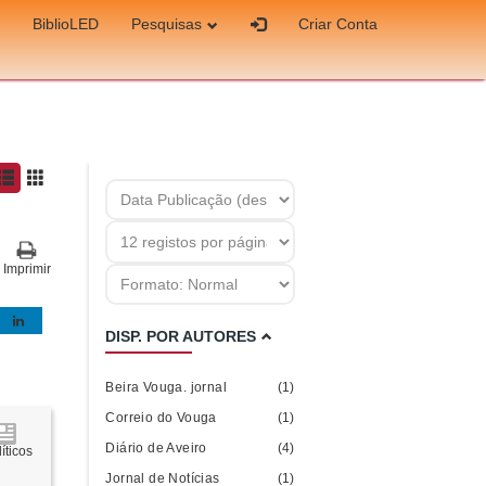
BiblioLED
Pesquisas
Criar Conta
Imprimir
DISP. POR AUTORES
Beira Vouga. jornal
(1)
Correio do Vouga
(1)
Diário de Aveiro
(4)
íticos
Jornal de Notícias
(1)