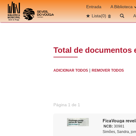
Ir para o conteúdo
Entrada
A Biblioteca
Lista
(0)
A
Total de documentos 
|
ADICIONAR TODOS
REMOVER TODOS
Página 1 de 1
FicaVouga revel
NCB:
30981
Simões, Sandra, jor