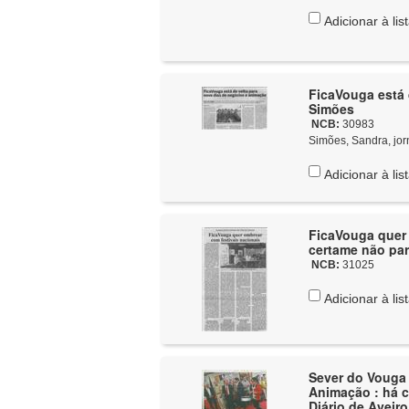
Adicionar à lis
FicaVouga está 
Simões
NCB:
30983
Simões, Sandra, jor
Adicionar à lis
FicaVouga quer 
certame não par
NCB:
31025
Adicionar à lis
Sever do Vouga 
Animação : há c
Diário de Aveiro