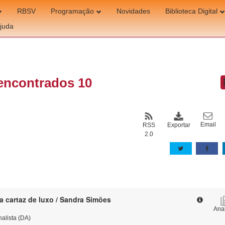
RBSV
Programação
Novidades
Biblioteca Digital
juda
encontrados 10
Email
Exportar
RSS
2.0
a cartaz de luxo / Sandra Simões
Anal
nalista (DA)