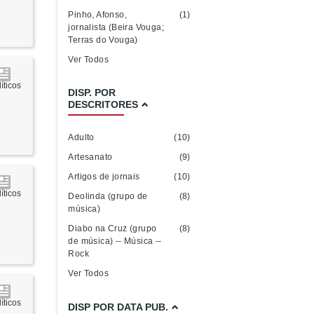
Pinho, Afonso,
(1)
jornalista (Beira Vouga;
Terras do Vouga)
Ver Todos
íticos
DISP. POR
DESCRITORES
Adulto
(10)
Artesanato
(9)
Artigos de jornais
(10)
íticos
Deolinda (grupo de
(8)
música)
Diabo na Cruz (grupo
(8)
de música) -- Música --
Rock
Ver Todos
íticos
DISP POR DATA PUB.