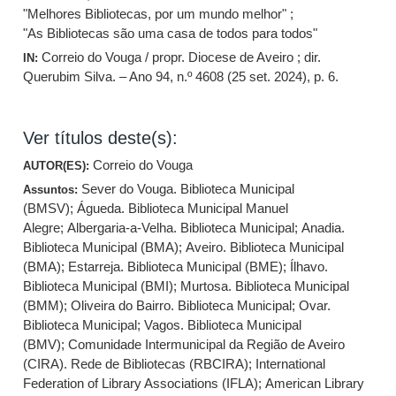
"Melhores Bibliotecas, por um mundo melhor" ;
"As Bibliotecas são uma casa de todos para todos"
Correio do Vouga / propr. Diocese de Aveiro ; dir.
IN:
Querubim Silva. – Ano 94, n.º 4608 (25 set. 2024), p. 6.
Ver títulos deste(s):
Correio do Vouga
AUTOR(ES):
Sever do Vouga. Biblioteca Municipal
Assuntos:
(BMSV)
;
Águeda. Biblioteca Municipal Manuel
Alegre
;
Albergaria-a-Velha. Biblioteca Municipal
;
Anadia.
Biblioteca Municipal (BMA)
;
Aveiro. Biblioteca Municipal
(BMA)
;
Estarreja. Biblioteca Municipal (BME)
;
Ílhavo.
Biblioteca Municipal (BMI)
;
Murtosa. Biblioteca Municipal
(BMM)
;
Oliveira do Bairro. Biblioteca Municipal
;
Ovar.
Biblioteca Municipal
;
Vagos. Biblioteca Municipal
(BMV)
;
Comunidade Intermunicipal da Região de Aveiro
(CIRA). Rede de Bibliotecas (RBCIRA)
;
International
Federation of Library Associations (IFLA)
;
American Library