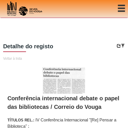
Ir para o conteúdo
Detalhe do registo
Voltar à lista
Conferência internacional debate o papel
das bibliotecas / Correio do Vouga
IV Conferência Internacional "[Re] Pensar a
TÍTULOS REL.:
Biblioteca" ;