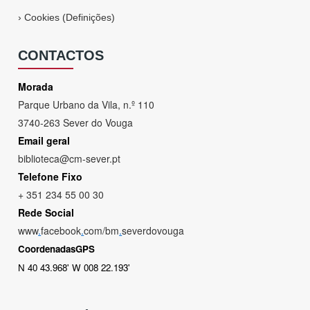
›
Cookies (Definições)
CONTACTOS
Morada
Parque Urbano da Vila, n.º 110
3740-263 Sever do Vouga
Email geral
biblioteca@cm-sever.pt
Telefone Fixo
+ 351 234 55 00 30
Rede Social
www
.
facebook
.
com/bm
.
severdovouga
CoordenadasGPS
N 40 43.968' W 008 22.193'