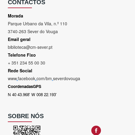
CONTACTOS
Morada
Parque Urbano da Vila, n.º 110
3740-263 Sever do Vouga
Email geral
biblioteca@cm-sever.pt
Telefone Fixo
+ 351 234 55 00 30
Rede Social
www
.
facebook
.
com/bm
.
severdovouga
CoordenadasGPS
N 40 43.968' W 008 22.193'
SOBRE NÓS