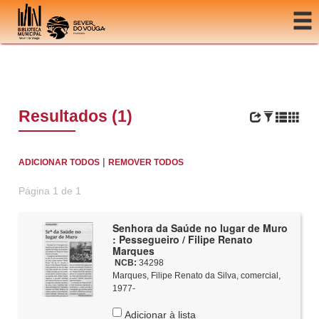
Ir para o conteúdo
Resultados (1)
|
ADICIONAR TODOS
REMOVER TODOS
Página 1 de 1
Senhora da Saúde no lugar de Muro
: Pessegueiro / Filipe Renato
Marques
NCB:
34298
Marques, Filipe Renato da Silva, comercial,
1977-
Adicionar à lista