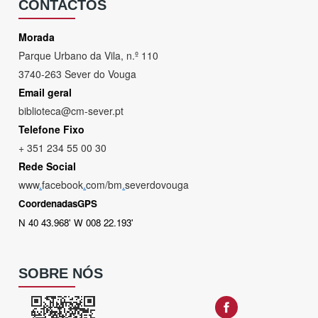
CONTACTOS
Morada
Parque Urbano da Vila, n.º 110
3740-263 Sever do Vouga
Email geral
biblioteca@cm-sever.pt
Telefone Fixo
+ 351 234 55 00 30
Rede Social
www
.
facebook
.
com/bm
.
severdovouga
CoordenadasGPS
N 40 43.968' W 008 22.193'
SOBRE NÓS