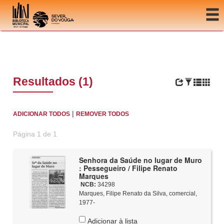
Ir para o conteúdo
Resultados (1)
|
ADICIONAR TODOS
REMOVER TODOS
Página 1 de 1
Senhora da Saúde no lugar de Muro
: Pessegueiro / Filipe Renato
Marques
NCB:
34298
Marques, Filipe Renato da Silva, comercial,
1977-
Adicionar à lista