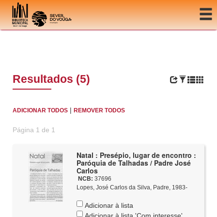
Ir para o conteúdo
Resultados (5)
|
ADICIONAR TODOS
REMOVER TODOS
Página 1 de 1
Natal : Presépio, lugar de encontro :
Paróquia de Talhadas / Padre José
Carlos
NCB:
37696
Lopes, José Carlos da Silva, Padre, 1983-
Adicionar à lista
Adicionar à lista 'Com interesse'