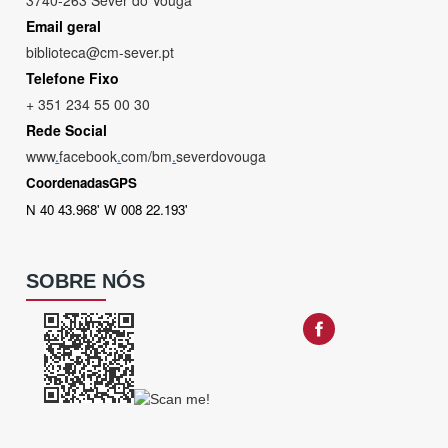
3740-263 Sever do Vouga
Email geral
biblioteca@cm-sever.pt
Telefone Fixo
+ 351 234 55 00 30
Rede Social
www
.
facebook
.
com/bm
.
severdovouga
CoordenadasGPS
N 40 43.968' W 008 22.193'
SOBRE NÓS