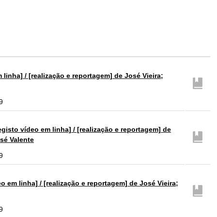
nha] / [realização e reportagem] de José Vieira;
9
gisto vídeo em linha] / [realização e reportagem] de
osé Valente
9
em linha] / [realização e reportagem] de José Vieira;
9