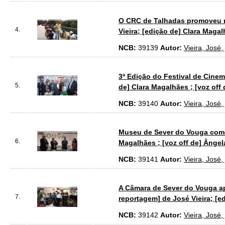
O CRC de Talhadas promoveu no
4.
Vieira; [edição de] Clara Maga
NCB:
39139
Autor:
Vieira, José,
3ª Edição do Festival de Cinem
5.
de] Clara Magalhães ; [voz off
NCB:
39140
Autor:
Vieira, José,
Museu de Sever do Vouga comemo
6.
Magalhães ; [voz off de] Ângel
NCB:
39141
Autor:
Vieira, José,
A Câmara de Sever do Vouga apr
7.
reportagem] de José Vieira; [e
NCB:
39142
Autor:
Vieira, José,