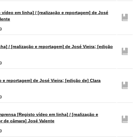
ídeo em linha] / [realização e reportagem] de José
lente
9
a] / [realização e reportagem] de José Vieira; [edição
9
e reportagem] de José Vieira; [edição de] Clara
9
rensa [Registo vídeo em linha] / [realização e
or de câmara] José Valente
9