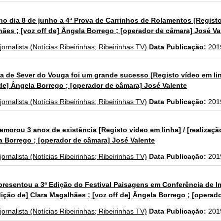
 dia 8 de junho a 4ª Prova de Carrinhos de Rolamentos [Registo v
lhães ; [voz off de] Ângela Borrego ; [operador de câmara] José Va
 jornalista (Notícias Ribeirinhas; Ribeirinhas TV)
Data Publicação:
201
a de Sever do Vouga foi um grande sucesso [Registo vídeo em linh
 de] Ângela Borrego ; [operador de câmara] José Valente
 jornalista (Notícias Ribeirinhas; Ribeirinhas TV)
Data Publicação:
201
rou 3 anos de existência [Registo vídeo em linha] / [realização 
a Borrego ; [operador de câmara] José Valente
 jornalista (Notícias Ribeirinhas; Ribeirinhas TV)
Data Publicação:
201
esentou a 3ª Edição do Festival Paisagens em Conferência de Imp
dição de] Clara Magalhães ; [voz off de] Ângela Borrego ; [operad
 jornalista (Notícias Ribeirinhas; Ribeirinhas TV)
Data Publicação:
201