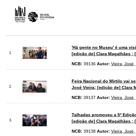
'Há gente no Museu' é uma visi
1.
[edição de] Clara Magalhães ; 
NCB:
39136
Autor:
Vieira, José,
Feira Nacional do Mirtilo vai s
2.
José Vieira; [edição de] Clara
NCB:
39137
Autor:
Vieira, José,
Talhadas promoveu a 5ª Edição 
3.
[edição de] Clara Magalhães ; 
NCB:
39138
Autor:
Vieira, José,