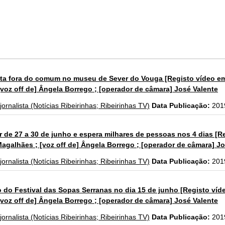
ta fora do comum no museu de Sever do Vouga [Registo vídeo em li
[voz off de] Ângela Borrego ; [operador de câmara] José Valente
 jornalista (Notícias Ribeirinhas; Ribeirinhas TV)
Data Publicação:
201
er de 27 a 30 de junho e espera milhares de pessoas nos 4 dias [Re
 Magalhães ; [voz off de] Ângela Borrego ; [operador de câmara] J
 jornalista (Notícias Ribeirinhas; Ribeirinhas TV)
Data Publicação:
201
do Festival das Sopas Serranas no dia 15 de junho [Registo vídeo 
[voz off de] Ângela Borrego ; [operador de câmara] José Valente
 jornalista (Notícias Ribeirinhas; Ribeirinhas TV)
Data Publicação:
201