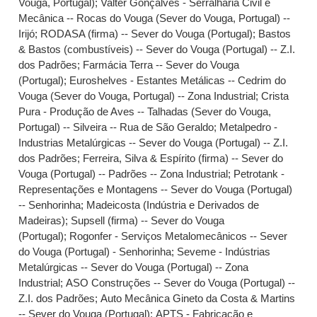
Vouga, Portugal)
;
Valter Gonçalves - Serralharia Civil e
Mecânica -- Rocas do Vouga (Sever do Vouga, Portugal) --
Irijó
;
RODASA (firma) -- Sever do Vouga (Portugal)
;
Bastos
& Bastos (combustíveis) -- Sever do Vouga (Portugal) -- Z.I.
dos Padrões
;
Farmácia Terra -- Sever do Vouga
(Portugal)
;
Euroshelves - Estantes Metálicas -- Cedrim do
Vouga (Sever do Vouga, Portugal) -- Zona Industrial
;
Crista
Pura - Produção de Aves -- Talhadas (Sever do Vouga,
Portugal) -- Silveira -- Rua de São Geraldo
;
Metalpedro -
Industrias Metalúrgicas -- Sever do Vouga (Portugal) -- Z.I.
dos Padrões
;
Ferreira, Silva & Espírito (firma) -- Sever do
Vouga (Portugal) -- Padrões -- Zona Industrial
;
Petrotank -
Representações e Montagens -- Sever do Vouga (Portugal)
-- Senhorinha
;
Madeicosta (Indústria e Derivados de
Madeiras)
;
Supsell (firma) -- Sever do Vouga
(Portugal)
;
Rogonfer - Serviços Metalomecânicos -- Sever
do Vouga (Portugal) - Senhorinha
;
Seveme - Indústrias
Metalúrgicas -- Sever do Vouga (Portugal) -- Zona
Industrial
;
ASO Construções -- Sever do Vouga (Portugal) --
Z.I. dos Padrões
;
Auto Mecânica Gineto da Costa & Martins
-- Sever do Vouga (Portugal)
;
APTS - Fabricação e