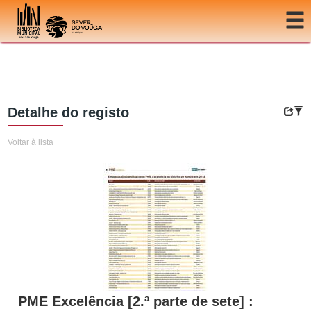
Ir para o conteúdo
Detalhe do registo
Voltar à lista
PME Excelência [2.ª parte de sete] :