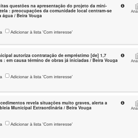
itas questões na apresentação do projeto da mini-
izela : preocupações da comunidade local centram-se
Anal
 água / Beira Vouga
ta
Adicionar à lista 'Com interesse'
cipal autoriza contratação de empréstimo [de] 1,7
s : em causa término de obras já iniciadas / Beira Vouga
Anal
ta
Adicionar à lista 'Com interesse'
ocedimentos revela situações muito graves, alerta a
bleia Municipal Extraordinária / Beira Vouga
Anal
ta
Adicionar à lista 'Com interesse'