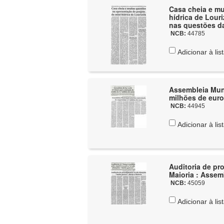
Casa cheia e mu
hídrica de Lour
nas questões da
NCB:
44785
Adicionar à lis
Assembleia Muni
milhões de euro
NCB:
44945
Adicionar à lis
Auditoria de pr
Maioria : Assem
NCB:
45059
Adicionar à lis