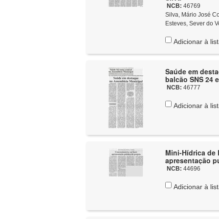
NCB:
46769
Silva, Mário José Costa
Esteves, Sever do V
Adicionar à lis
Saúde em desta
balcão SNS 24 e
NCB:
46777
Adicionar à lis
Mini-Hídrica de 
apresentação pú
NCB:
44696
Adicionar à lis