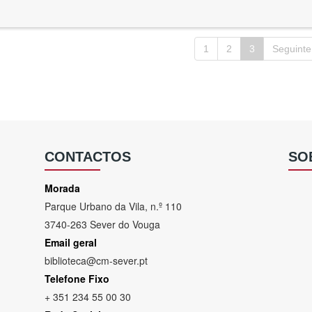
1
2
3
Seguinte
CONTACTOS
SO
Morada
Parque Urbano da Vila, n.º 110
3740-263 Sever do Vouga
Email geral
biblioteca@cm-sever.pt
Telefone Fixo
+ 351 234 55 00 30