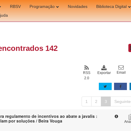
RBSV
Programação
Novidades
Biblioteca Digital
juda
encontrados 142
Email
Exportar
RSS
2.0
1
2
3
Seguinte
ra regulamento de incentivos ao abate a javalis :
elam por soluções / Beira Vouga
Anal