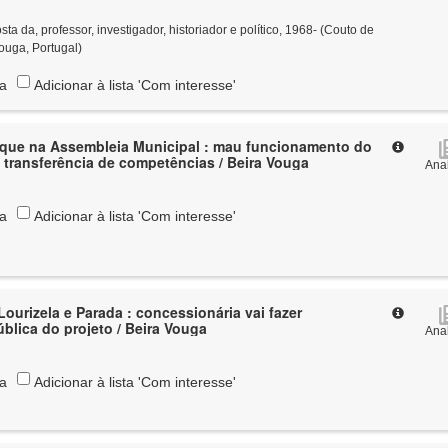
 da, professor, investigador, historiador e político, 1968- (Couto de
ouga, Portugal)
ta
Adicionar à lista 'Com interesse'
que na Assembleia Municipal : mau funcionamento do
 transferência de competências / Beira Vouga
Anal
ta
Adicionar à lista 'Com interesse'
Lourizela e Parada : concessionária vai fazer
blica do projeto / Beira Vouga
Anal
ta
Adicionar à lista 'Com interesse'