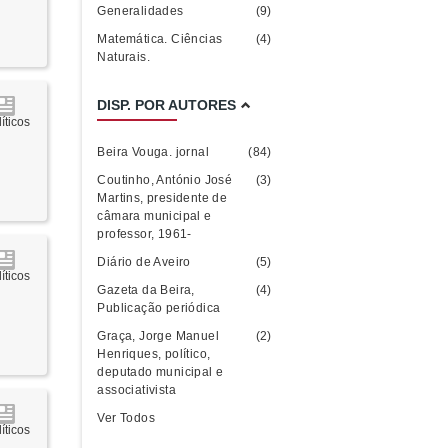
Generalidades
(9)
Matemática. Ciências
(4)
Naturais.
DISP. POR AUTORES
íticos
Beira Vouga. jornal
(84)
Coutinho, António José
(3)
Martins, presidente de
câmara municipal e
professor, 1961-
Diário de Aveiro
(5)
íticos
Gazeta da Beira,
(4)
Publicação periódica
Graça, Jorge Manuel
(2)
Henriques, político,
deputado municipal e
associativista
Ver Todos
íticos