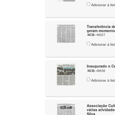
Adicionar à lis
Transferência d
geram momento 
NCB:
46627
Adicionar à lis
Inaugurado o Ce
NCB:
46636
Adicionar à lis
Associação Cult
várias atividad
Silva