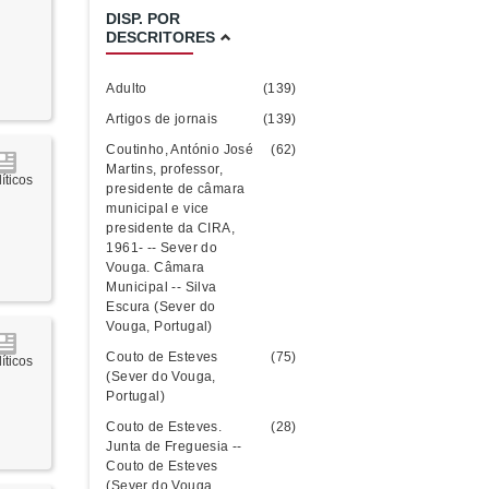
DISP. POR
DESCRITORES
Adulto
(139)
Artigos de jornais
(139)
Coutinho, António José
(62)
Martins, professor,
íticos
presidente de câmara
municipal e vice
presidente da CIRA,
1961- -- Sever do
Vouga. Câmara
Municipal -- Silva
Escura (Sever do
Vouga, Portugal)
Couto de Esteves
(75)
íticos
(Sever do Vouga,
Portugal)
Couto de Esteves.
(28)
Junta de Freguesia --
Couto de Esteves
(Sever do Vouga