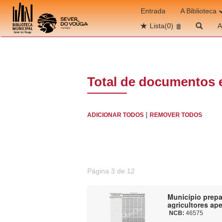
Ir para o conteúdo
Entrada
A Biblioteca
Lista
(0)
A
Total de documentos 
|
ADICIONAR TODOS
REMOVER TODOS
Página 3 de 12
Município prepa
agricultores ap
NCB:
46575